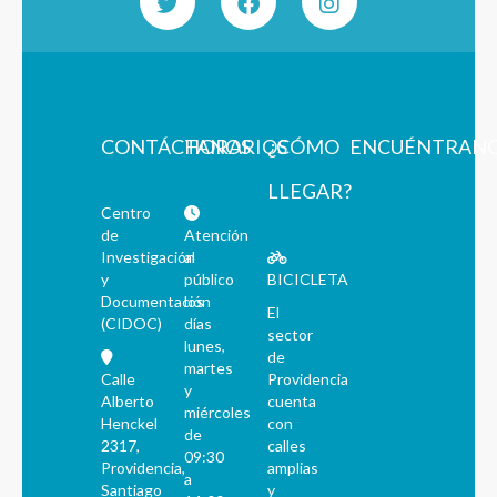
CONTÁCTANOS
HORARIOS
¿CÓMO
ENCUÉNTRAN
LLEGAR?
Centro
de
Atención
Investigación
al
y
público
BICICLETA
Documentación
los
El
(CIDOC)
días
sector
lunes,
de
martes
Calle
Providencia
y
Alberto
cuenta
miércoles
Henckel
con
de
2317,
calles
09:30
Providencia,
amplias
a
Santiago
y