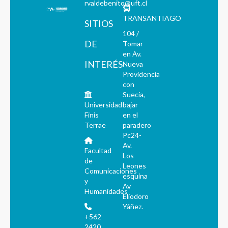
rvaldebenito@uft.cl
TRANSANTIAGO
SITIOS
104 /
DE
Tomar
en Av.
INTERÉS
Nueva
Providencia
con
Suecia,
Universidad
bajar
Finis
en el
Terrae
paradero
Pc24-
Av.
Facultad
Los
de
Leones
Comunicaciones
esquina
y
Av
Humanidades
Eliodoro
Yáñez.
+562
2420