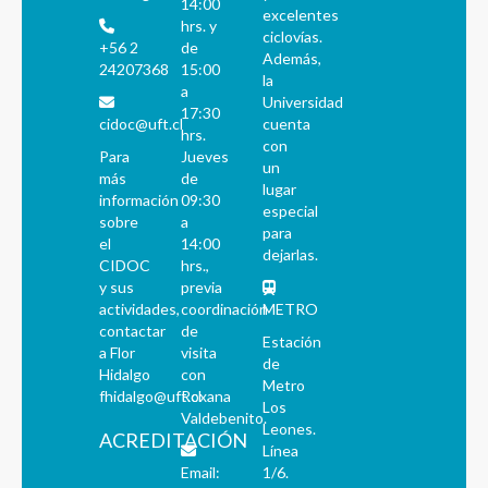
14:00
excelentes
hrs. y
ciclovías.
+56 2
de
Además,
24207368
15:00
la
a
Universidad
17:30
cidoc@uft.cl
cuenta
hrs.
con
Para
Jueves
un
más
de
lugar
información
09:30
especial
sobre
a
para
el
14:00
dejarlas.
CIDOC
hrs.,
y sus
previa
actividades,
coordinación
METRO
contactar
de
Estación
a Flor
visita
de
Hidalgo
con
Metro
fhidalgo@uft.cl
Roxana
Los
Valdebenito.
Leones.
ACREDITACIÓN
Línea
Email:
1/6.