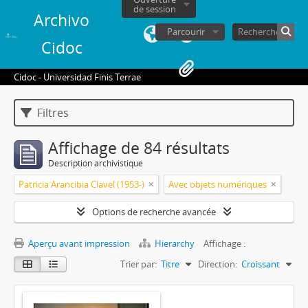
de session
Archivo
Parcourir
Cidoc
Cidoc - Universidad Finis Terrae
Filtres
Affichage de 84 résultats
Description archivistique
Patricia Arancibia Clavel (1953-)
Avec objets numériques
Options de recherche avancée
Aperçu avant impression
Hierarchy
Affichage :
Trier par:
Titre
Direction:
Croissant