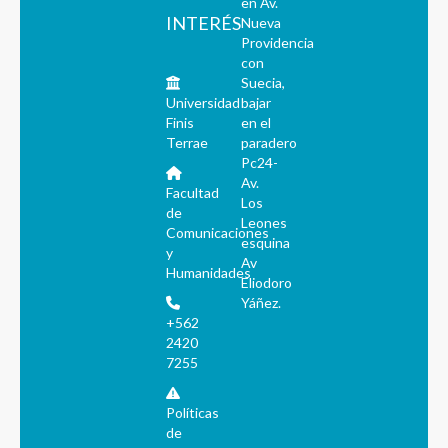
en Av.
INTERÉS
Nueva
Providencia
con
Suecia,
Universidad
bajar
Finis
en el
Terrae
paradero
Pc24-
Av.
Facultad
Los
de
Leones
Comunicaciones
esquina
y
Av
Humanidades
Eliodoro
Yáñez.
+562
2420
7255
Políticas
de