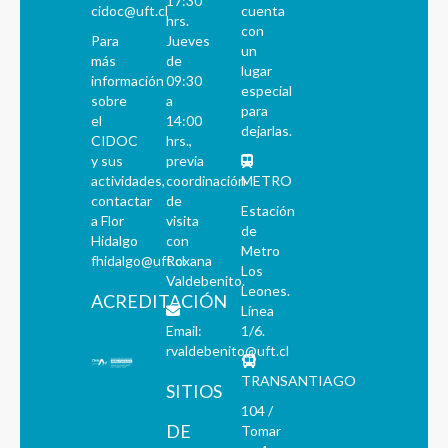
17:30
cidoc@uft.cl
cuenta
hrs.
con
Para
Jueves
un
más
de
lugar
información
09:30
especial
sobre
a
para
el
14:00
dejarlas.
CIDOC
hrs.,
y sus
previa
actividades,
coordinación
METRO
contactar
de
Estación
a Flor
visita
de
Hidalgo
con
Metro
fhidalgo@uft.cl
Roxana
Los
Valdebenito.
Leones.
ACREDITACIÓN
Línea
Email:
1/6.
rvaldebenito@uft.cl
TRANSANTIAGO
SITIOS
104 /
DE
Tomar