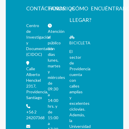
CONTÁCTANOS
HORARIOS
¿CÓMO
ENCUÉNTRAN
LLEGAR?
Centro
de
Atención
Investigación
al
y
público
BICICLETA
Documentación
los
El
(CIDOC)
días
sector
lunes,
de
martes
Calle
Providencia
y
Alberto
cuenta
miércoles
Henckel
con
de
2317,
calles
09:30
Providencia,
amplias
a
Santiago
y
14:00
excelentes
hrs. y
ciclovías.
+56 2
de
Además,
24207368
15:00
la
a
Universidad