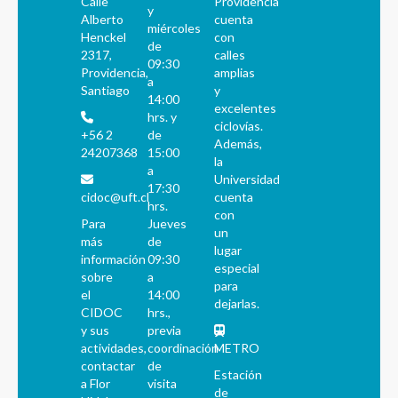
Calle
Providencia
y
Alberto
cuenta
miércoles
Henckel
con
de
2317,
calles
09:30
Providencia,
amplias
a
Santiago
y
14:00
excelentes
hrs. y
ciclovías.
+56 2
de
Además,
24207368
15:00
la
a
Universidad
17:30
cidoc@uft.cl
cuenta
hrs.
con
Para
Jueves
un
más
de
lugar
información
09:30
especial
sobre
a
para
el
14:00
dejarlas.
CIDOC
hrs.,
y sus
previa
actividades,
coordinación
METRO
contactar
de
Estación
a Flor
visita
de