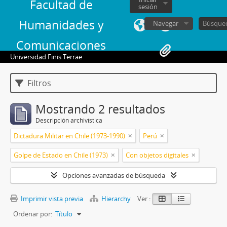
Facultad de
sesión
Humanidades y
Navegar
Comunicaciones
Universidad Finis Terrae
Filtros
Mostrando 2 resultados
Descripción archivística
Dictadura Militar en Chile (1973-1990)
Perú
Golpe de Estado en Chile (1973)
Con objetos digitales
Opciones avanzadas de búsqueda
Imprimir vista previa
Hierarchy
Ver :
Ordenar por:
Título