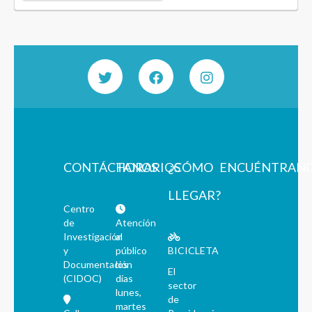
CONTÁCTANOS
HORARIOS
¿CÓMO
ENCUÉNTRAN
LLEGAR?
Centro
de
Atención
Investigación
al
y
público
BICICLETA
Documentación
los
El
(CIDOC)
días
sector
lunes,
de
martes