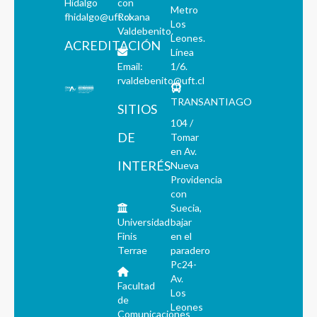
Hidalgo
con
Metro
fhidalgo@uft.cl
Roxana
Los
Valdebenito.
Leones.
ACREDITACIÓN
Línea
Email:
1/6.
rvaldebenito@uft.cl
TRANSANTIAGO
SITIOS
104 /
DE
Tomar
en Av.
INTERÉS
Nueva
Providencia
con
Suecia,
Universidad
bajar
Finis
en el
Terrae
paradero
Pc24-
Av.
Facultad
Los
de
Leones
Comunicaciones