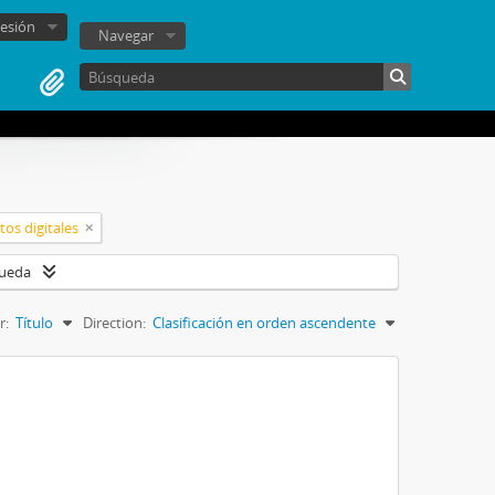
sesión
Navegar
tos digitales
queda
r:
Título
Direction:
Clasificación en orden ascendente