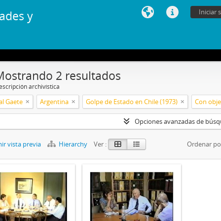
Iniciar 
ades y
Mostrando 2 resultados
scripción archivística
al Gaete
Argentina
Golpe de Estado en Chile (1973)
Con obje
Opciones avanzadas de bús
r vista previa
Hierarchy
Ver :
Ordenar po