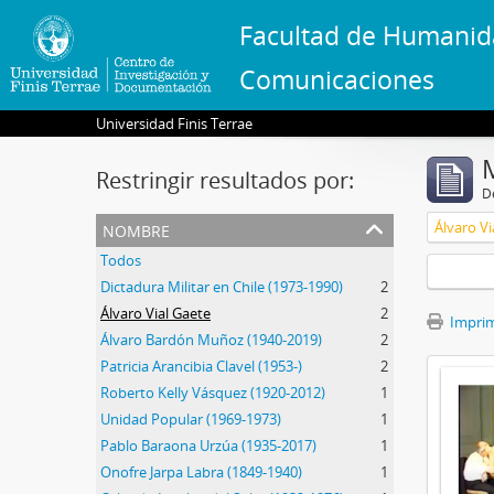
Facultad de Humanid
Comunicaciones
Universidad Finis Terrae
Restringir resultados por:
De
nombre
Álvaro Vi
Todos
Dictadura Militar en Chile (1973-1990)
2
Álvaro Vial Gaete
2
Imprimi
Álvaro Bardón Muñoz (1940-2019)
2
Patricia Arancibia Clavel (1953-)
2
Roberto Kelly Vásquez (1920-2012)
1
Unidad Popular (1969-1973)
1
Pablo Baraona Urzúa (1935-2017)
1
Onofre Jarpa Labra (1849-1940)
1