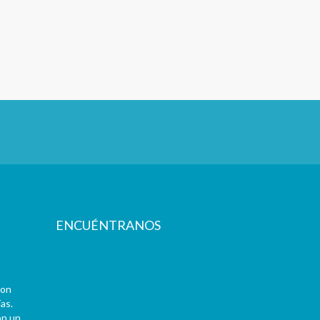
ENCUÉNTRANOS
con
as.
on un