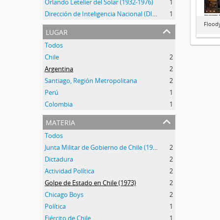
Orlando Letelier del Solar (1932-1976)
1
Dirección de Inteligencia Nacional (DINA) (1974-1977)
1
Floody
lugar
Todos
Chile
2
Argentina
2
Santiago, Región Metropolitana
2
Perú
1
Colombia
1
materia
Todos
Junta Militar de Gobierno de Chile (1973-1990)
2
Dictadura
2
Actividad Política
2
Golpe de Estado en Chile (1973)
2
Chicago Boys
2
Política
1
Ejército de Chile
1