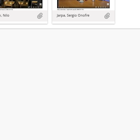
, Nilo
Jarpa, Sergio Onofre