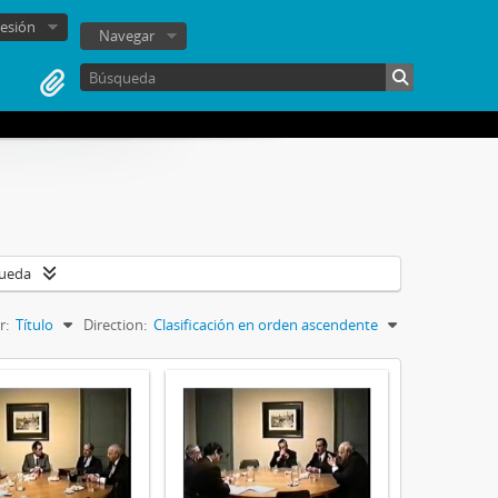
sesión
Navegar
queda
r:
Título
Direction:
Clasificación en orden ascendente