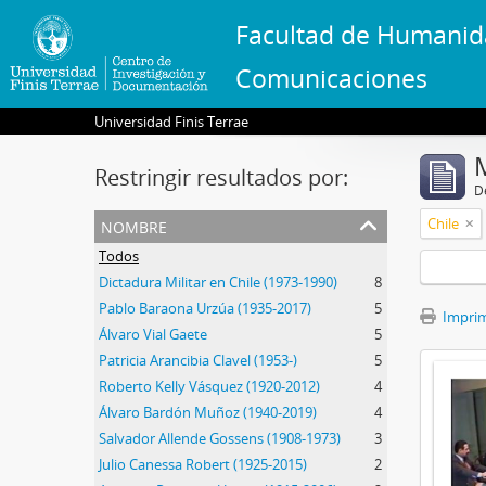
Facultad de Humanid
Comunicaciones
Universidad Finis Terrae
Restringir resultados por:
De
nombre
Chile
Todos
Dictadura Militar en Chile (1973-1990)
8
Pablo Baraona Urzúa (1935-2017)
5
Imprimi
Álvaro Vial Gaete
5
Patricia Arancibia Clavel (1953-)
5
Roberto Kelly Vásquez (1920-2012)
4
Álvaro Bardón Muñoz (1940-2019)
4
Salvador Allende Gossens (1908-1973)
3
Julio Canessa Robert (1925-2015)
2