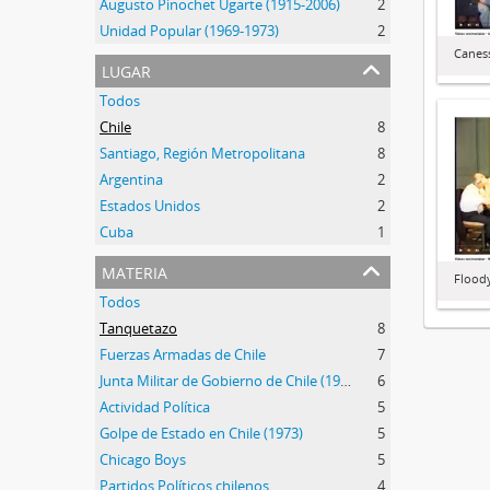
Augusto Pinochet Ugarte (1915-2006)
2
Unidad Popular (1969-1973)
2
Caness
lugar
Todos
Chile
8
Santiago, Región Metropolitana
8
Argentina
2
Estados Unidos
2
Cuba
1
materia
Floody
Todos
Tanquetazo
8
Fuerzas Armadas de Chile
7
Junta Militar de Gobierno de Chile (1973-1990)
6
Actividad Política
5
Golpe de Estado en Chile (1973)
5
Chicago Boys
5
Partidos Políticos chilenos
4