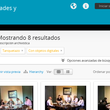
Iniciar 
ades y
Mostrando 8 resultados
scripción archivística
Tanquetazo
Con objetos digitales
Opciones avanzadas de bús
r vista previa
Hierarchy
Ver :
Ordenar po