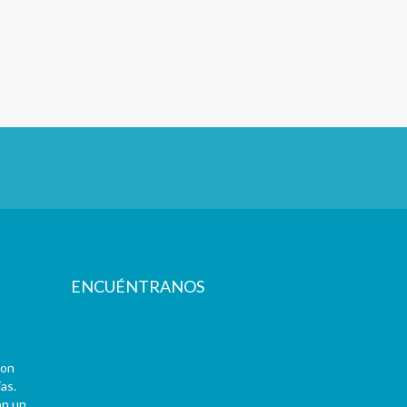
ENCUÉNTRANOS
con
as.
on un