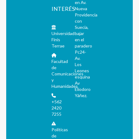
en Av.
INTERÉS
Nueva
Providencia
con
Suecia,
Universidad
bajar
Finis
en el
Terrae
paradero
Pc24-
Av.
Facultad
Los
de
Leones
Comunicaciones
esquina
y
Av
Humanidades
Eliodoro
Yáñez.
+562
2420
7255
Políticas
de