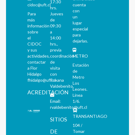
17:30
cidoc@uft.cl
cuenta
hrs.
con
Para
Jueves
un
más
de
lugar
información
09:30
especial
sobre
a
para
el
14:00
dejarlas.
CIDOC
hrs.,
y sus
previa
actividades,
coordinación
METRO
contactar
de
Estación
a Flor
visita
de
Hidalgo
con
Metro
fhidalgo@uft.cl
Roxana
Los
Valdebenito.
Leones.
ACREDITACIÓN
Línea
Email:
1/6.
rvaldebenito@uft.cl
TRANSANTIAGO
SITIOS
104 /
DE
Tomar