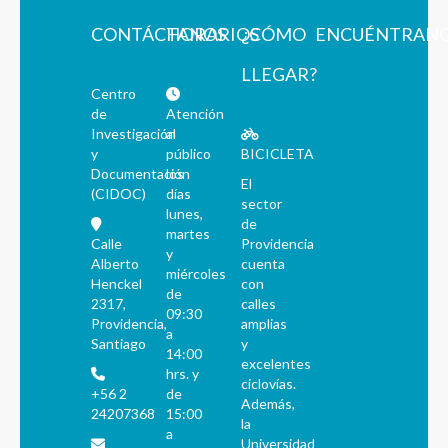
CONTÁCTANOS
HORARIOS
¿CÓMO
ENCUÉNTRAN
LLEGAR?
Centro
de
Atención
Investigación
al
y
público
BICICLETA
Documentación
los
El
(CIDOC)
días
sector
lunes,
de
martes
Calle
Providencia
y
Alberto
cuenta
miércoles
Henckel
con
de
2317,
calles
09:30
Providencia,
amplias
a
Santiago
y
14:00
excelentes
hrs. y
ciclovías.
+56 2
de
Además,
24207368
15:00
la
a
Universidad