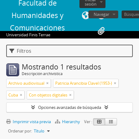
Facultad de
sesión
Humanidades y
Navegar
Comunicaciones
Universidad Finis Terrae
Filtros
Mostrando 1 resultados
Descripción archivística
Archivo audiovisual
Patricia Arancibia Clavel (1953-)
Cuba
Con objetos digitales
Opciones avanzadas de búsqueda
Imprimir vista previa
Hierarchy
Ver :
Ordenar por:
Título