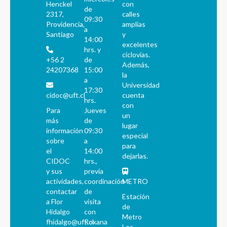
Henckel
con
de
2317,
calles
09:30
Providencia,
amplias
a
Santiago
y
14:00
excelentes
hrs. y
ciclovías.
+56 2
de
Además,
24207368
15:00
la
a
Universidad
17:30
cidoc@uft.cl
cuenta
hrs.
con
Para
Jueves
un
más
de
lugar
información
09:30
especial
sobre
a
para
el
14:00
dejarlas.
CIDOC
hrs.,
y sus
previa
actividades,
coordinación
METRO
contactar
de
Estación
a Flor
visita
de
Hidalgo
con
Metro
fhidalgo@uft.cl
Roxana
Los