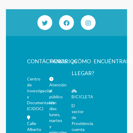
CONTÁCTANOS
HORARIOS
¿CÓMO
ENCUÉNTRAN
LLEGAR?
Centro
de
Atención
Investigación
al
y
público
BICICLETA
Documentación
los
El
(CIDOC)
días
sector
lunes,
de
martes
Calle
Providencia
y
Alberto
cuenta
miércoles