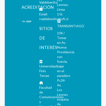
Valdebenito.
Leones.
ACREDITACIÓN
Línea
Email:
1/6.
rvaldebenito@uft.cl
TRANSANTIAGO
SITIOS
104 /
DE
Tomar
en Av.
INTERÉS
Nueva
Providencia
con
Suecia,
Universidad
bajar
Finis
en el
Terrae
paradero
Pc24-
Av.
Facultad
Los
de
Leones
Comunicaciones
esquina
y
Av