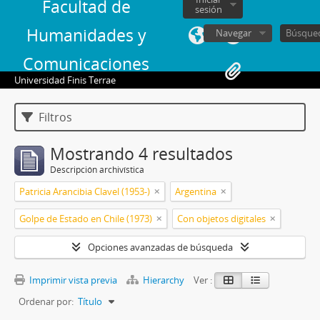
Facultad de
sesión
Humanidades y
Navegar
Comunicaciones
Universidad Finis Terrae
Filtros
Mostrando 4 resultados
Descripción archivística
Patricia Arancibia Clavel (1953-)
Argentina
Golpe de Estado en Chile (1973)
Con objetos digitales
Opciones avanzadas de búsqueda
Imprimir vista previa
Hierarchy
Ver :
Ordenar por:
Título