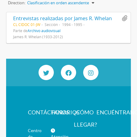
Direction:
Clasificación en orden ascendente
Entrevistas realizadas por James R. Whelan
CL CIDOC 01-JW
Sección
1994 - 1995
Parte de
Archivo audiovisual
James R. Whelan (1933-2012)
CONTÁCTANOS
HORARIOS
¿CÓMO
ENCUÉNTRAN
LLEGAR?
Centro
de
Atención