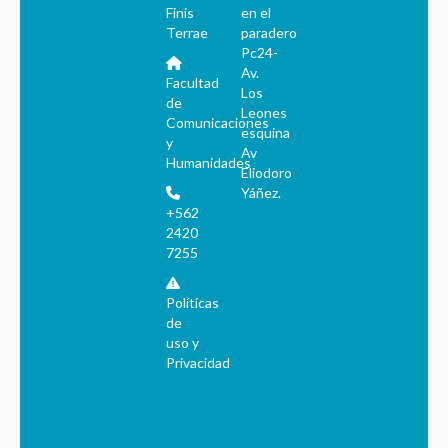
Finis
en el
Terrae
paradero
Pc24-
Av.
Facultad
Los
de
Leones
Comunicaciones
esquina
y
Av
Humanidades
Eliodoro
Yáñez.
+562
2420
7255
Políticas
de
uso y
Privacidad