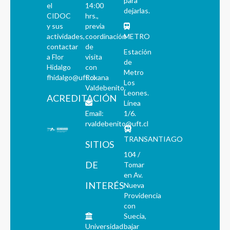
para
el
14:00
dejarlas.
CIDOC
hrs.,
y sus
previa
actividades,
coordinación
METRO
contactar
de
Estación
a Flor
visita
de
Hidalgo
con
Metro
fhidalgo@uft.cl
Roxana
Los
Valdebenito.
Leones.
ACREDITACIÓN
Línea
Email:
1/6.
rvaldebenito@uft.cl
TRANSANTIAGO
SITIOS
104 /
DE
Tomar
en Av.
INTERÉS
Nueva
Providencia
con
Suecia,
Universidad
bajar