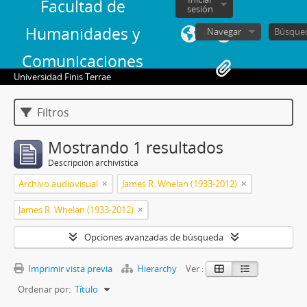
Facultad de
sesión
Humanidades y
Navegar
Comunicaciones
Universidad Finis Terrae
Filtros
Mostrando 1 resultados
Descripción archivística
Archivo audiovisual
James R. Whelan (1933-2012)
James R. Whelan (1933-2012)
Opciones avanzadas de búsqueda
Imprimir vista previa
Hierarchy
Ver :
Ordenar por:
Título