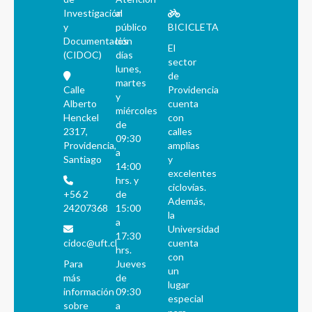
Investigación
al
y
público
BICICLETA
Documentación
los
El
(CIDOC)
días
sector
lunes,
de
martes
Calle
Providencia
y
Alberto
cuenta
miércoles
Henckel
con
de
2317,
calles
09:30
Providencia,
amplias
a
Santiago
y
14:00
excelentes
hrs. y
ciclovías.
+56 2
de
Además,
24207368
15:00
la
a
Universidad
17:30
cidoc@uft.cl
cuenta
hrs.
con
Para
Jueves
un
más
de
lugar
información
09:30
especial
sobre
a