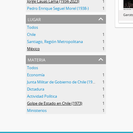
Jorge Cauas Lama (1934-2023)
1
Pedro Enrique Seguel Morel (1938-)
1
Garcés
lugar
Todos
Chile
1
Santiago, Región Metropolitana
1
México
1
materia
Todos
Economía
1
Junta Militar de Gobierno de Chile (1973-1990)
1
Dictadura
1
Actividad Política
1
Golpe de Estado en Chile (1973)
1
Ministerios
1