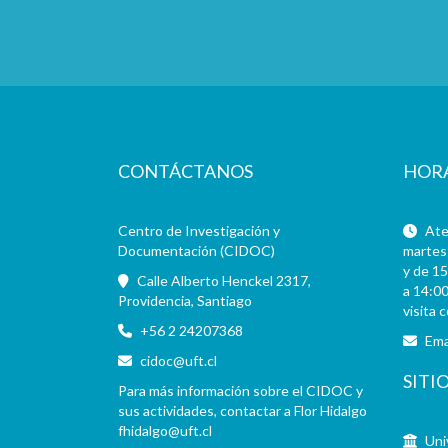
CONTÁCTANOS
HOR
Centro de Investigación y
Aten
Documentación (CIDOC)
martes 
y de 15
Calle Alberto Henckel 2317,
a 14:00
Providencia, Santiago
visita 
+56 2 24207368
Ema
cidoc@uft.cl
SITI
Para más información sobre el CIDOC y
sus actividades, contactar a Flor Hidalgo
fhidalgo@uft.cl
Uni