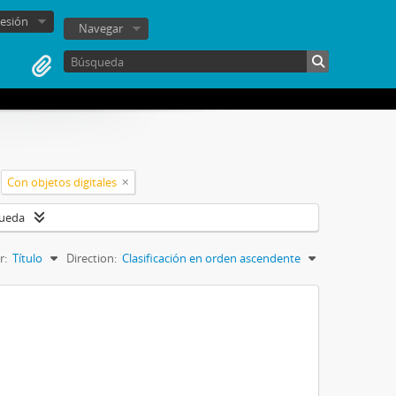
sesión
Navegar
Con objetos digitales
queda
r:
Título
Direction:
Clasificación en orden ascendente