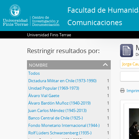
Facultad de Humanid
Comunicaciones
Universidad Finis Terrae
Restringir resultados por:
De
nombre
Jorge Ca
Todos
Dictadura Militar en Chile (1973-1990)
1
Unidad Popular (1969-1973)
1
Imprimi
Álvaro Vial Gaete
1
Álvaro Bardón Muñoz (1940-2019)
1
Juan Carlos Méndez (1945-2013)
1
Banco Central de Chile (1925-)
1
Fondo Monetario Internacional (1944-)
1
Rolf Lüders Schwarzenberg (1935-)
1