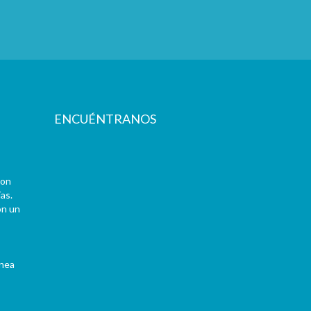
ENCUÉNTRANOS
con
as.
on un
ínea