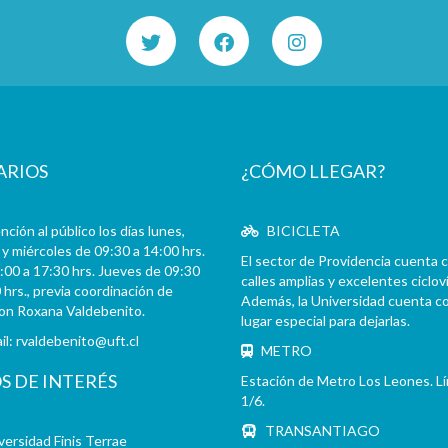
ARIOS
¿CÓMO LLEGAR?
ción al público los días lunes,
BICICLETA
y miércoles de 09:30 a 14:00 hrs.
El sector de Providencia cuenta 
:00 a 17:30 hrs. Jueves de 09:30
calles amplias y excelentes cicloví
 hrs., previa coordinación de
Además, la Universidad cuenta c
con Roxana Valdebenito.
lugar especial para dejarlas.
il:
rvaldebenito@uft.cl
METRO
OS DE INTERÉS
Estación de Metro Los Leones. L
1/6.
TRANSANTIAGO
versidad Finis Terrae