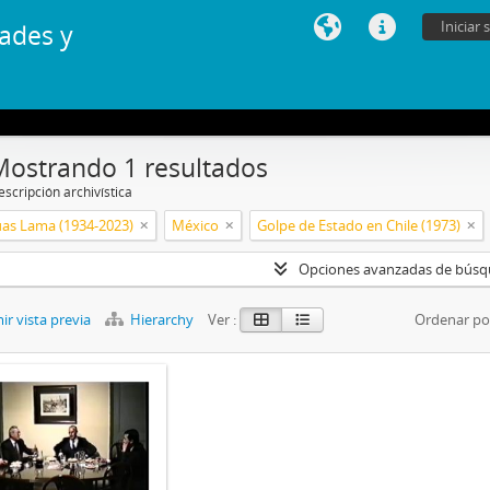
Iniciar 
ades y
Mostrando 1 resultados
scripción archivística
uas Lama (1934-2023)
México
Golpe de Estado en Chile (1973)
Opciones avanzadas de bús
r vista previa
Hierarchy
Ver :
Ordenar po