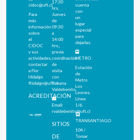
17:30
cidoc@uft.cl
cuenta
hrs.
con
Para
Jueves
un
más
de
lugar
información
09:30
especial
sobre
a
para
el
14:00
dejarlas.
CIDOC
hrs.,
y sus
previa
actividades,
coordinación
METRO
contactar
de
Estación
a Flor
visita
de
Hidalgo
con
Metro
fhidalgo@uft.cl
Roxana
Los
Valdebenito.
Leones.
ACREDITACIÓN
Línea
Email:
1/6.
rvaldebenito@uft.cl
TRANSANTIAGO
SITIOS
104 /
DE
Tomar