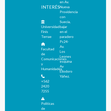
en Av.
INTERÉS
Nueva
Providencia
con
Suecia,
Universidad
bajar
Finis
en el
Terrae
paradero
Pc24-
Av.
Facultad
Los
de
Leones
Comunicaciones
esquina
y
Av
Humanidades
Eliodoro
Yáñez.
+562
2420
7255
Políticas
de