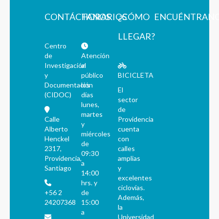
CONTÁCTANOS
HORARIOS
¿CÓMO
ENCUÉNTRAN
LLEGAR?
Centro
de
Atención
Investigación
al
y
público
BICICLETA
Documentación
los
El
(CIDOC)
días
sector
lunes,
de
martes
Calle
Providencia
y
Alberto
cuenta
miércoles
Henckel
con
de
2317,
calles
09:30
Providencia,
amplias
a
Santiago
y
14:00
excelentes
hrs. y
ciclovías.
+56 2
de
Además,
24207368
15:00
la
a
Universidad