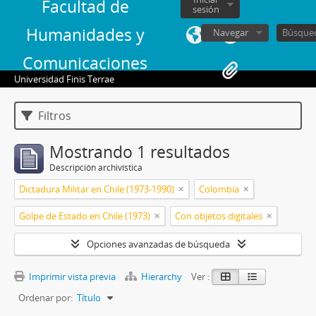
Facultad de
sesión
Humanidades y
Navegar
Comunicaciones
Universidad Finis Terrae
Filtros
Mostrando 1 resultados
Descripción archivística
Dictadura Militar en Chile (1973-1990)
Colombia
Golpe de Estado en Chile (1973)
Con objetos digitales
Opciones avanzadas de búsqueda
Imprimir vista previa
Hierarchy
Ver :
Ordenar por:
Título