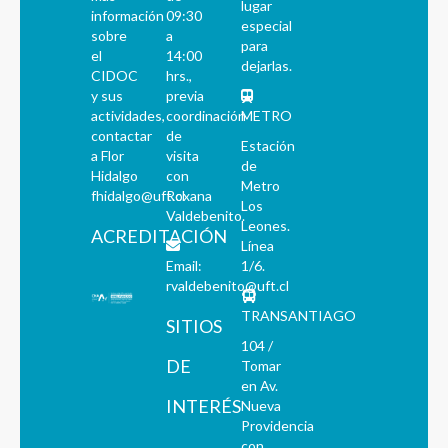
lugar
información
09:30
especial
sobre
a
para
el
14:00
dejarlas.
CIDOC
hrs.,
y sus
previa
actividades,
coordinación
METRO
contactar
de
Estación
a Flor
visita
de
Hidalgo
con
Metro
fhidalgo@uft.cl
Roxana
Los
Valdebenito.
Leones.
ACREDITACIÓN
Línea
Email:
1/6.
rvaldebenito@uft.cl
TRANSANTIAGO
SITIOS
104 /
DE
Tomar
en Av.
INTERÉS
Nueva
Providencia
con