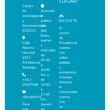
LLEGAR?
Centro
de
Atención
Investigación
al
y
público
BICICLETA
Documentación
los
El
(CIDOC)
días
sector
lunes,
de
martes
Calle
Providencia
y
Alberto
cuenta
miércoles
Henckel
con
de
2317,
calles
09:30
Providencia,
amplias
a
Santiago
y
14:00
excelentes
hrs. y
ciclovías.
+56 2
de
Además,
24207368
15:00
la
a
Universidad
17:30
cidoc@uft.cl
cuenta
hrs.
con
Para
Jueves
un
más
de