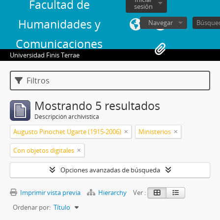
Facultad de
sesión
Humanidades y
Navegar
Comunicaciones
Universidad Finis Terrae
Filtros
Mostrando 5 resultados
Descripción archivística
Augusto Pinochet Ugarte (1915-2006)
Ministerios
Con objetos digitales
Opciones avanzadas de búsqueda
Imprimir vista previa
Hierarchy
Ver :
Ordenar por:
Título