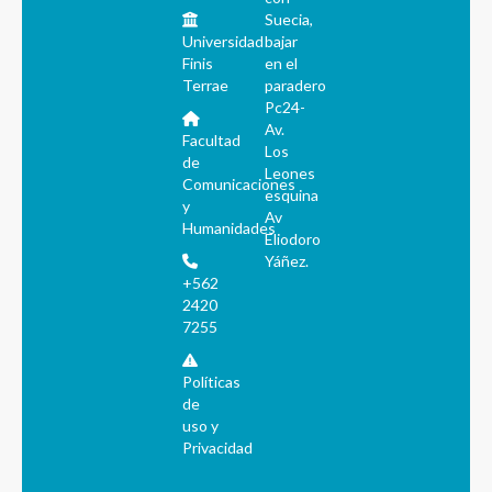
Suecia,
Universidad
bajar
Finis
en el
Terrae
paradero
Pc24-
Av.
Facultad
Los
de
Leones
Comunicaciones
esquina
y
Av
Humanidades
Eliodoro
Yáñez.
+562
2420
7255
Políticas
de
uso y
Privacidad