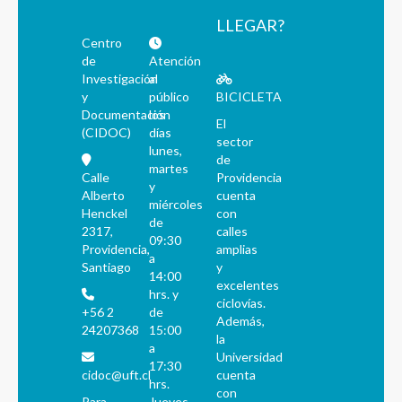
LLEGAR?
Centro
de
Atención
Investigación
al
y
público
BICICLETA
Documentación
los
El
(CIDOC)
días
sector
lunes,
de
martes
Calle
Providencia
y
Alberto
cuenta
miércoles
Henckel
con
de
2317,
calles
09:30
Providencia,
amplias
a
Santiago
y
14:00
excelentes
hrs. y
ciclovías.
+56 2
de
Además,
24207368
15:00
la
a
Universidad
17:30
cidoc@uft.cl
cuenta
hrs.
con
Para
Jueves