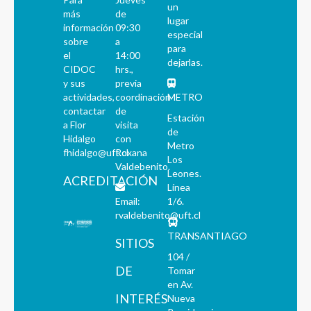
un
más
de
lugar
información
09:30
especial
sobre
a
para
el
14:00
dejarlas.
CIDOC
hrs.,
y sus
previa
actividades,
coordinación
METRO
contactar
de
Estación
a Flor
visita
de
Hidalgo
con
Metro
fhidalgo@uft.cl
Roxana
Los
Valdebenito.
Leones.
ACREDITACIÓN
Línea
Email:
1/6.
rvaldebenito@uft.cl
TRANSANTIAGO
SITIOS
104 /
DE
Tomar
en Av.
INTERÉS
Nueva