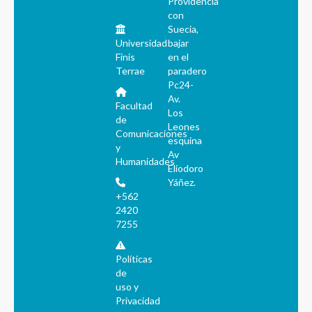
Providencia
con
Suecia,
Universidad
bajar
Finis
en el
Terrae
paradero
Pc24-
Av.
Facultad
Los
de
Leones
Comunicaciones
esquina
y
Av
Humanidades
Eliodoro
Yáñez.
+562
2420
7255
Políticas
de
uso y
Privacidad