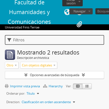
Facultad de
sesión
Humanidades y
Navegar
Comunicaciones
Universidad Finis Terrae
Filtros
Mostrando 2 resultados
Descripción archivística
Otro
Con objetos digitales
Opciones avanzadas de búsqueda
Imprimir vista previa
Hierarchy
Ver :
Ordenar por:
Título
Direction:
Clasificación en orden ascendente