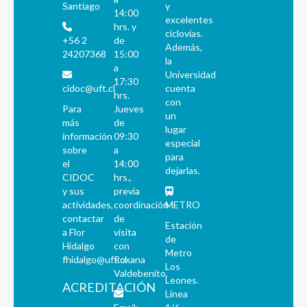
Santiago
y
14:00
excelentes
hrs. y
ciclovías.
+56 2
de
Además,
24207368
15:00
la
a
Universidad
17:30
cidoc@uft.cl
cuenta
hrs.
con
Para
Jueves
un
más
de
lugar
información
09:30
especial
sobre
a
para
el
14:00
dejarlas.
CIDOC
hrs.,
y sus
previa
actividades,
coordinación
METRO
contactar
de
Estación
a Flor
visita
de
Hidalgo
con
Metro
fhidalgo@uft.cl
Roxana
Los
Valdebenito.
Leones.
ACREDITACIÓN
Línea