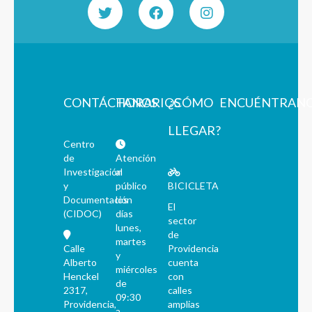
CONTÁCTANOS
HORARIOS
¿CÓMO
ENCUÉNTRAN
LLEGAR?
Centro
de
Atención
Investigación
al
y
público
BICICLETA
Documentación
los
El
(CIDOC)
días
sector
lunes,
de
martes
Calle
Providencia
y
Alberto
cuenta
miércoles
Henckel
con
de
2317,
calles
09:30
Providencia,
amplias
a