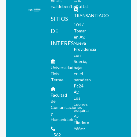
Email:
1/6.
rvaldebenito@uft.cl
TRANSANTIAGO
SITIOS
104 /
DE
Tomar
en Av.
INTERÉS
Nueva
Providencia
con
Suecia,
Universidad
bajar
Finis
en el
Terrae
paradero
Pc24-
Av.
Facultad
Los
de
Leones
Comunicaciones
esquina
y
Av
Humanidades
Eliodoro
Yáñez.
+562