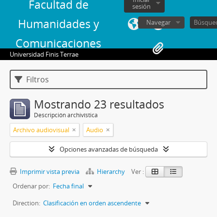
Facultad de
sesión
Humanidades y
Navegar
Comunicaciones
Universidad Finis Terrae
Filtros
Mostrando 23 resultados
Descripción archivística
Archivo audiovisual
Audio
Opciones avanzadas de búsqueda
Imprimir vista previa
Hierarchy
Ver :
Ordenar por:
Fecha final
Direction:
Clasificación en orden ascendente