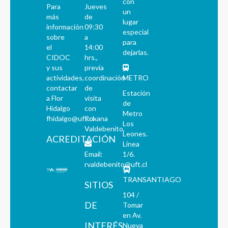
con
Para
Jueves
un
más
de
lugar
información
09:30
especial
sobre
a
para
el
14:00
dejarlas.
CIDOC
hrs.,
y sus
previa
actividades,
coordinación
METRO
contactar
de
Estación
a Flor
visita
de
Hidalgo
con
Metro
fhidalgo@uft.cl
Roxana
Los
Valdebenito.
Leones.
ACREDITACIÓN
Línea
Email:
1/6.
rvaldebenito@uft.cl
TRANSANTIAGO
SITIOS
104 /
DE
Tomar
en Av.
INTERÉS
Nueva