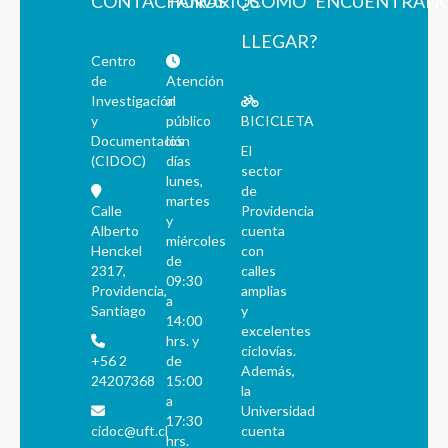
CONTÁCTANOS
HORARIOS
¿CÓMO
ENCUÉNTRAN
LLEGAR?
Centro
de
Atención
Investigación
al
y
público
BICICLETA
Documentación
los
El
(CIDOC)
días
sector
lunes,
de
martes
Calle
Providencia
y
Alberto
cuenta
miércoles
Henckel
con
de
2317,
calles
09:30
Providencia,
amplias
a
Santiago
y
14:00
excelentes
hrs. y
ciclovías.
+56 2
de
Además,
24207368
15:00
la
a
Universidad
17:30
cidoc@uft.cl
cuenta
hrs.