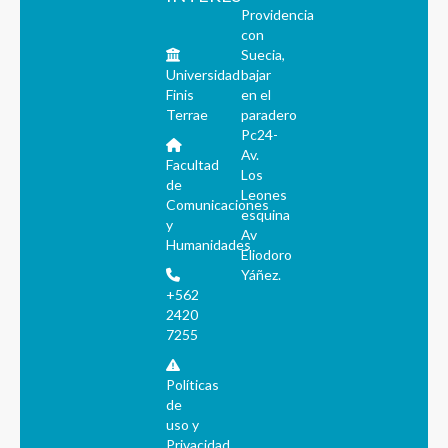
Providencia
con
Suecia,
Universidad
bajar
Finis
en el
Terrae
paradero
Pc24-
Av.
Facultad
Los
de
Leones
Comunicaciones
esquina
y
Av
Humanidades
Eliodoro
Yáñez.
+562
2420
7255
Políticas
de
uso y
Privacidad