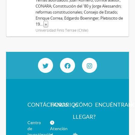
Temas abordados: Juan Romero; comité asesor,
CONARA; Constitución del '80 y Jorge Alessandri;
reformas constitucionales; Consejo de Estado;
Enrique Correa; Edgardo Boeninger; Plebiscito de
19
...
»
Universidad Finis Terrae (Chile)
CONTÁCTANOS
HORARIOS
¿CÓMO
ENCUÉNTRAN
LLEGAR?
Centro
de
Atención
Investigación
al