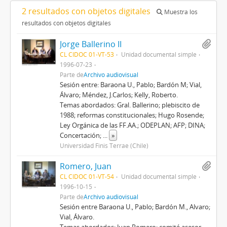
2 resultados con objetos digitales
Muestra los
resultados con objetos digitales
Jorge Ballerino II
CL CIDOC 01-VT-53
Unidad documental simple
1996-07-23
Parte de
Archivo audiovisual
Sesión entre: Baraona U., Pablo; Bardón M; Vial,
Álvaro; Méndez, J.Carlos; Kelly, Roberto.
Temas abordados: Gral. Ballerino; plebiscito de
1988; reformas constitucionales; Hugo Rosende;
Ley Orgánica de las FF.AA.; ODEPLAN; AFP; DINA;
Concertación;
...
»
Universidad Finis Terrae (Chile)
Romero, Juan
CL CIDOC 01-VT-54
Unidad documental simple
1996-10-15
Parte de
Archivo audiovisual
Sesión entre Baraona U., Pablo; Bardón M., Alvaro;
Vial, Álvaro.