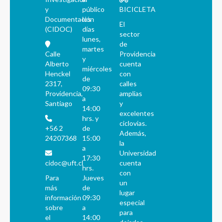
y
público
BICICLETA
Documentación
los
El
(CIDOC)
días
sector
lunes,
de
martes
Calle
Providencia
y
Alberto
cuenta
miércoles
Henckel
con
de
2317,
calles
09:30
Providencia,
amplias
a
Santiago
y
14:00
excelentes
hrs. y
ciclovías.
+56 2
de
Además,
24207368
15:00
la
a
Universidad
17:30
cidoc@uft.cl
cuenta
hrs.
con
Para
Jueves
un
más
de
lugar
información
09:30
especial
sobre
a
para
el
14:00