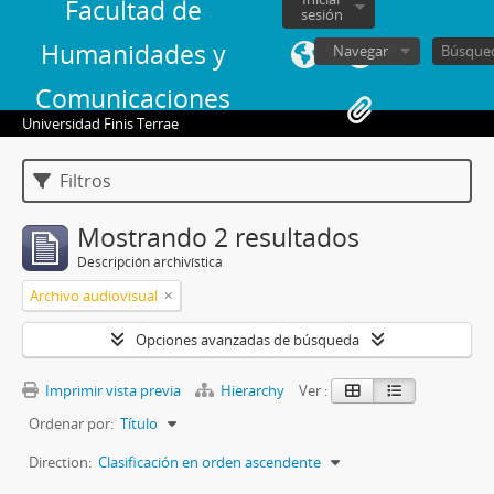
Facultad de
sesión
Humanidades y
Navegar
Comunicaciones
Universidad Finis Terrae
Filtros
Mostrando 2 resultados
Descripción archivística
Archivo audiovisual
Opciones avanzadas de búsqueda
Imprimir vista previa
Hierarchy
Ver :
Ordenar por:
Título
Direction:
Clasificación en orden ascendente