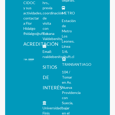
dejarlas.
CIDOC
hrs.,
y sus
previa
actividades,
coordinación
METRO
contactar
de
Estación
a Flor
visita
de
Hidalgo
con
Metro
fhidalgo@uft.cl
Roxana
Los
Valdebenito.
Leones.
ACREDITACIÓN
Línea
Email:
1/6.
rvaldebenito@uft.cl
TRANSANTIAGO
SITIOS
104 /
DE
Tomar
en Av.
INTERÉS
Nueva
Providencia
con
Suecia,
Universidad
bajar
Finis
en el