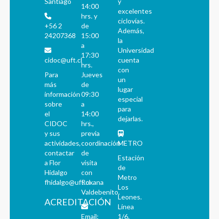
Santiago
y
14:00
excelentes
hrs. y
ciclovías.
+56 2
de
Además,
24207368
15:00
la
a
Universidad
17:30
cidoc@uft.cl
cuenta
hrs.
con
Para
Jueves
un
más
de
lugar
información
09:30
especial
sobre
a
para
el
14:00
dejarlas.
CIDOC
hrs.,
y sus
previa
actividades,
coordinación
METRO
contactar
de
Estación
a Flor
visita
de
Hidalgo
con
Metro
fhidalgo@uft.cl
Roxana
Los
Valdebenito.
Leones.
ACREDITACIÓN
Línea
Email:
1/6.