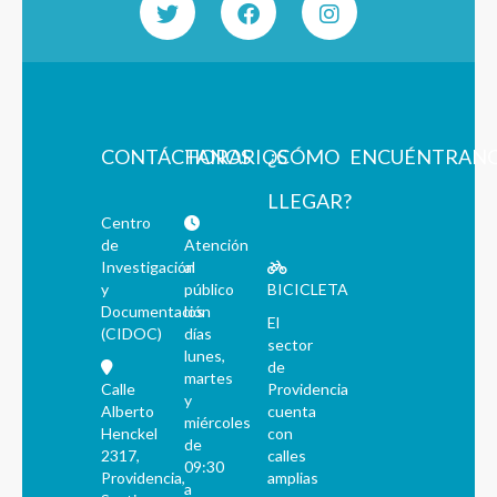
CONTÁCTANOS
HORARIOS
¿CÓMO
ENCUÉNTRAN
LLEGAR?
Centro
de
Atención
Investigación
al
y
público
BICICLETA
Documentación
los
El
(CIDOC)
días
sector
lunes,
de
martes
Calle
Providencia
y
Alberto
cuenta
miércoles
Henckel
con
de
2317,
calles
09:30
Providencia,
amplias
a