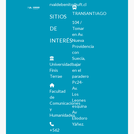
rvaldebenito@uft.cl
TRANSANTIAGO
SITIOS
104 /
DE
Tomar
en Av.
INTERÉS
Nueva
Providencia
con
Suecia,
Universidad
bajar
Finis
en el
Terrae
paradero
Pc24-
Av.
Facultad
Los
de
Leones
Comunicaciones
esquina
y
Av
Humanidades
Eliodoro
Yáñez.
+562