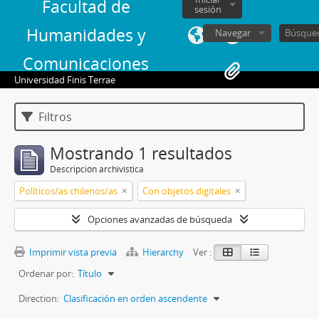
Facultad de
sesión
Humanidades y
Navegar
Comunicaciones
Universidad Finis Terrae
Filtros
Mostrando 1 resultados
Descripción archivística
Políticos/as chilenos/as
Con objetos digitales
Opciones avanzadas de búsqueda
Imprimir vista previa
Hierarchy
Ver :
Ordenar por:
Título
Direction:
Clasificación en orden ascendente