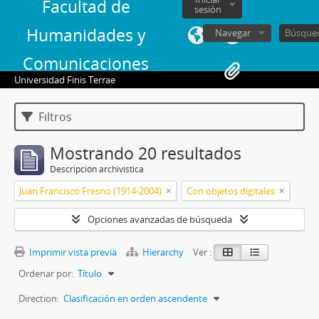
Facultad de
sesión
Humanidades y
Navegar
Comunicaciones
Universidad Finis Terrae
Filtros
Mostrando 20 resultados
Descripción archivística
Juan Francisco Fresno (1914-2004)
Con objetos digitales
Opciones avanzadas de búsqueda
Imprimir vista previa
Hierarchy
Ver :
Ordenar por:
Título
Direction:
Clasificación en orden ascendente