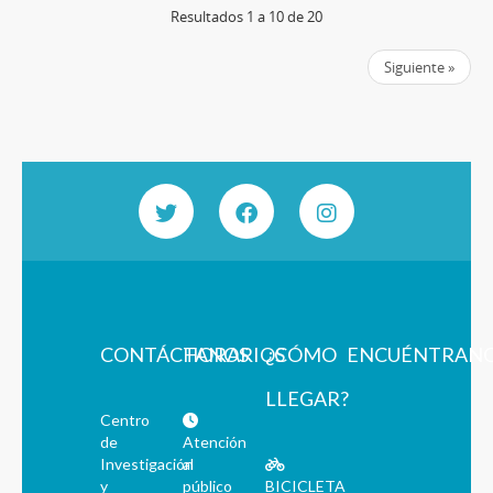
Resultados 1 a 10 de 20
Siguiente »
CONTÁCTANOS
HORARIOS
¿CÓMO
ENCUÉNTRAN
LLEGAR?
Centro
de
Atención
Investigación
al
y
público
BICICLETA