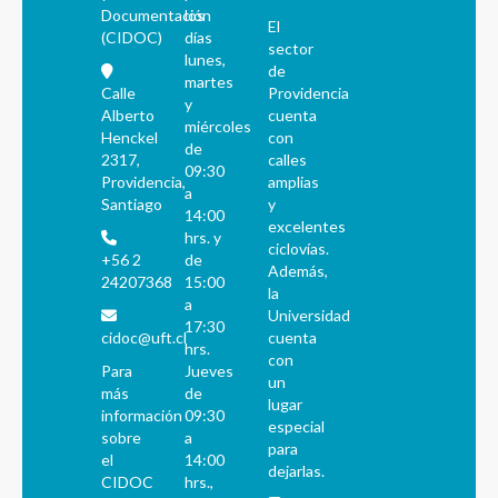
Documentación
los
El
(CIDOC)
días
sector
lunes,
de
martes
Calle
Providencia
y
Alberto
cuenta
miércoles
Henckel
con
de
2317,
calles
09:30
Providencia,
amplias
a
Santiago
y
14:00
excelentes
hrs. y
ciclovías.
+56 2
de
Además,
24207368
15:00
la
a
Universidad
17:30
cidoc@uft.cl
cuenta
hrs.
con
Para
Jueves
un
más
de
lugar
información
09:30
especial
sobre
a
para
el
14:00
dejarlas.
CIDOC
hrs.,