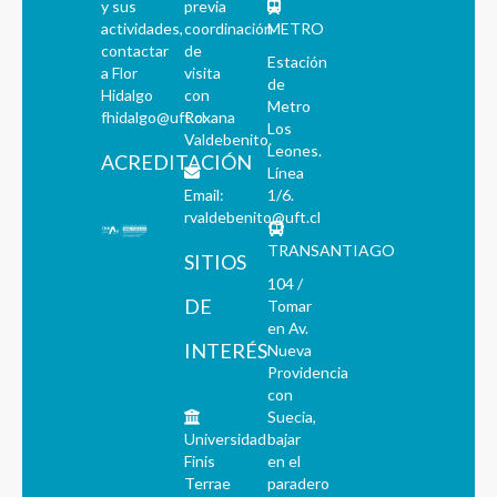
y sus
previa
actividades,
coordinación
METRO
contactar
de
Estación
a Flor
visita
de
Hidalgo
con
Metro
fhidalgo@uft.cl
Roxana
Los
Valdebenito.
Leones.
ACREDITACIÓN
Línea
Email:
1/6.
rvaldebenito@uft.cl
TRANSANTIAGO
SITIOS
104 /
DE
Tomar
en Av.
INTERÉS
Nueva
Providencia
con
Suecia,
Universidad
bajar
Finis
en el
Terrae
paradero