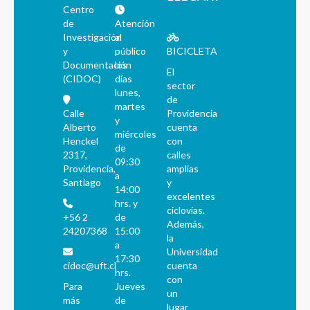
Centro
de
Atención
Investigación
al
y
público
BICICLETA
Documentación
los
El
(CIDOC)
días
sector
lunes,
de
martes
Calle
Providencia
y
Alberto
cuenta
miércoles
Henckel
con
de
2317,
calles
09:30
Providencia,
amplias
a
Santiago
y
14:00
excelentes
hrs. y
ciclovías.
+56 2
de
Además,
24207368
15:00
la
a
Universidad
17:30
cidoc@uft.cl
cuenta
hrs.
con
Para
Jueves
un
más
de
lugar