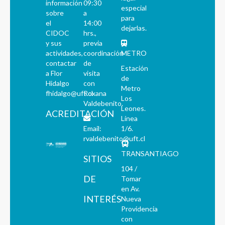
información
09:30
especial
sobre
a
para
el
14:00
dejarlas.
CIDOC
hrs.,
y sus
previa
actividades,
coordinación
METRO
contactar
de
Estación
a Flor
visita
de
Hidalgo
con
Metro
fhidalgo@uft.cl
Roxana
Los
Valdebenito.
Leones.
ACREDITACIÓN
Línea
Email:
1/6.
rvaldebenito@uft.cl
TRANSANTIAGO
SITIOS
104 /
DE
Tomar
en Av.
INTERÉS
Nueva
Providencia
con