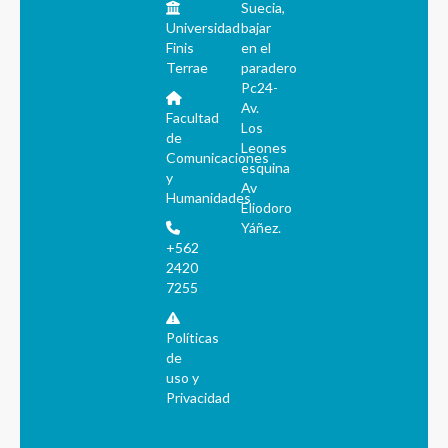
Suecia,
Universidad
bajar
Finis
en el
Terrae
paradero
Pc24-
Av.
Facultad
Los
de
Leones
Comunicaciones
esquina
y
Av
Humanidades
Eliodoro
Yáñez.
+562
2420
7255
Políticas
de
uso y
Privacidad