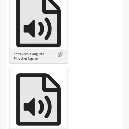
Entrevista a Augusto
Pinochet Ugarte