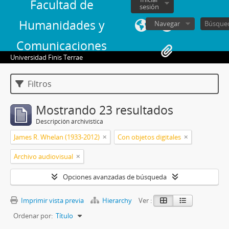
Facultad de
sesión
Humanidades y
Navegar
Comunicaciones
Universidad Finis Terrae
Filtros
Mostrando 23 resultados
Descripción archivística
James R. Whelan (1933-2012)
Con objetos digitales
Archivo audiovisual
Opciones avanzadas de búsqueda
Imprimir vista previa
Hierarchy
Ver :
Ordenar por:
Título