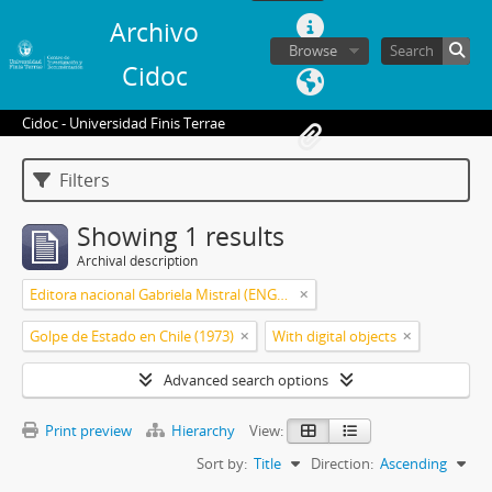
Archivo
Browse
Cidoc
Cidoc - Universidad Finis Terrae
Filters
Showing 1 results
Archival description
Editora nacional Gabriela Mistral (ENGM) (1973-1976)
Golpe de Estado en Chile (1973)
With digital objects
Advanced search options
Print preview
Hierarchy
View:
Sort by:
Title
Direction:
Ascending