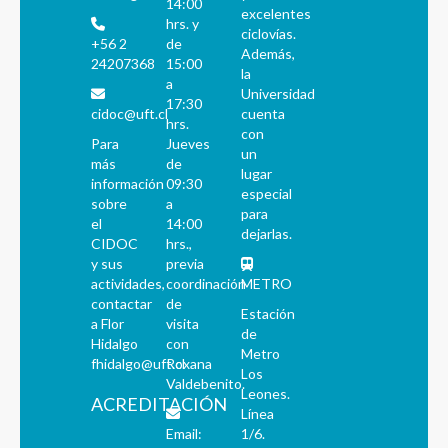
14:00
excelentes
hrs. y
ciclovías.
+56 2
de
Además,
24207368
15:00
la
a
Universidad
17:30
cidoc@uft.cl
cuenta
hrs.
con
Para
Jueves
un
más
de
lugar
información
09:30
especial
sobre
a
para
el
14:00
dejarlas.
CIDOC
hrs.,
y sus
previa
actividades,
coordinación
METRO
contactar
de
Estación
a Flor
visita
de
Hidalgo
con
Metro
fhidalgo@uft.cl
Roxana
Los
Valdebenito.
Leones.
ACREDITACIÓN
Línea
Email:
1/6.