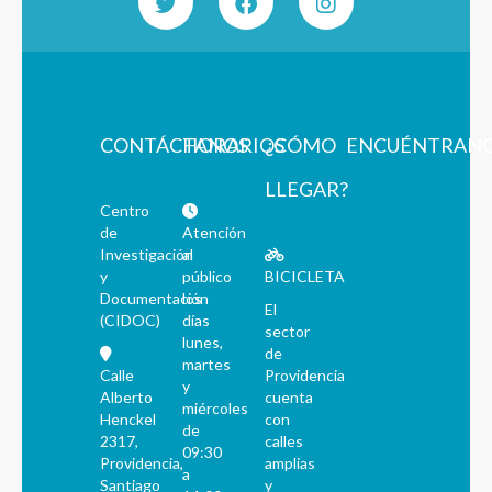
CONTÁCTANOS
HORARIOS
¿CÓMO
ENCUÉNTRAN
LLEGAR?
Centro
de
Atención
Investigación
al
y
público
BICICLETA
Documentación
los
El
(CIDOC)
días
sector
lunes,
de
martes
Calle
Providencia
y
Alberto
cuenta
miércoles
Henckel
con
de
2317,
calles
09:30
Providencia,
amplias
a
Santiago
y