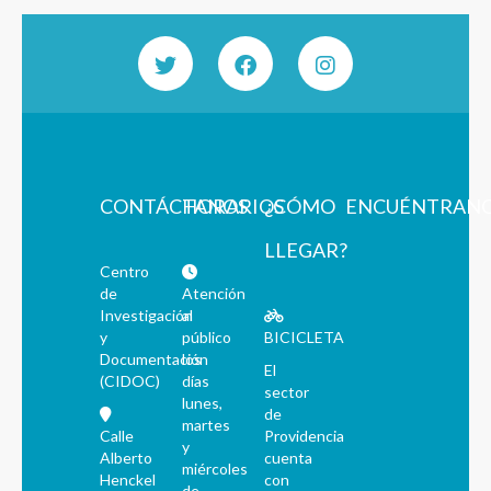
CONTÁCTANOS
HORARIOS
¿CÓMO
ENCUÉNTRAN
LLEGAR?
Centro
de
Atención
Investigación
al
y
público
BICICLETA
Documentación
los
El
(CIDOC)
días
sector
lunes,
de
martes
Calle
Providencia
y
Alberto
cuenta
miércoles
Henckel
con
de