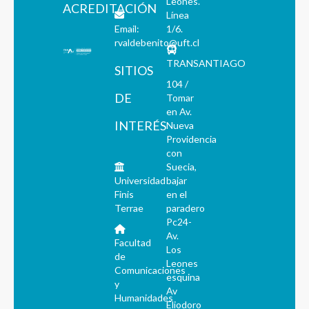
Leones.
ACREDITACIÓN
Línea
Email:
1/6.
rvaldebenito@uft.cl
TRANSANTIAGO
SITIOS
104 /
DE
Tomar
en Av.
INTERÉS
Nueva
Providencia
con
Suecia,
Universidad
bajar
Finis
en el
Terrae
paradero
Pc24-
Av.
Facultad
Los
de
Leones
Comunicaciones
esquina
y
Av
Humanidades
Eliodoro