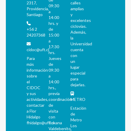
2317,
calles
09:30
Providencia,
amplias
a
Santiago
y
14:00
excelentes
hrs. y
ciclovías.
+56 2
de
Además,
24207368
15:00
la
a
Universidad
17:30
cidoc@uft.cl
cuenta
hrs.
con
Para
Jueves
un
más
de
lugar
información
09:30
especial
sobre
a
para
el
14:00
dejarlas.
CIDOC
hrs.,
y sus
previa
actividades,
coordinación
METRO
contactar
de
Estación
a Flor
visita
de
Hidalgo
con
Metro
fhidalgo@uft.cl
Roxana
Los
Valdebenito.