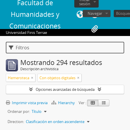
Facultad de
sesión
Humanidades y
Navegar
Comunicaciones
Universidad Finis Terrae
Filtros
Mostrando 294 resultados
Descripción archivística
Hemeroteca
Con objetos digitales
Opciones avanzadas de búsqueda
Imprimir vista previa
Hierarchy
Ver :
Ordenar por:
Título
Direction:
Clasificación en orden ascendente