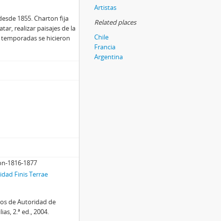
Artistas
 desde 1855. Charton fija
Related places
tar, realizar paisajes de la
Chile
or temporadas se hicieron
Francia
Argentina
ton-1816-1877
dad Finis Terrae
ros de Autoridad de
as, 2.ª ed., 2004.