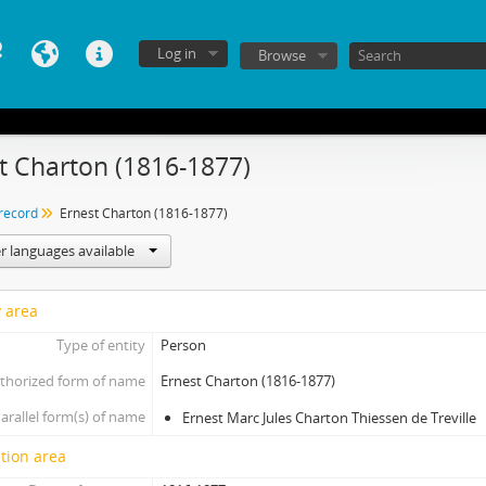
Log in
Browse
t Charton (1816-1877)
 record
Ernest Charton (1816-1877)
r languages available
y area
Type of entity
Person
thorized form of name
Ernest Charton (1816-1877)
arallel form(s) of name
Ernest Marc Jules Charton Thiessen de Treville
tion area