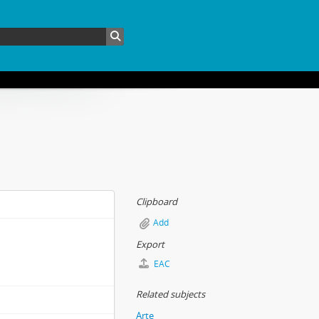
Clipboard
Add
Export
EAC
Related subjects
Arte