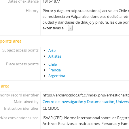
Dates of existence
1816-1877
History
Pintor y daguerrotipista ocasional, activo en Chile
su residencia en Valparaíso, donde se dedicó a retra
ciudad y dar clases de dibujo y pintura, las que p
extensivas a
...
»
points area
Subject access points
Arte
Artistas
Place access points
Chile
Francia
Argentina
 area
hority record identifier
https://archivocidoc.uft.cl/index.php/ernest-char
Maintained by
Centro de Investigación y Documentación, Universi
Institution identifier
CL CIDOC
d/or conventions used
ISAAR (CPF). Norma Internacional sobre los Regist
Archivos Relativos a Instituciones, Personas y Famili