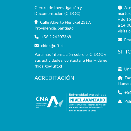
Centro de Investigación y
Aten
Documentación (CIDOC)
martes 
y de 15
Calle Alberto Henckel 2317,
a 14:00
Providencia, Santiago
visita 
+56 2 24207368
Ema
cidoc@uft.cl
SITI
Para más información sobre el CIDOC y
sus actividades, contactar a Flor Hidalgo
fhidalgo@uft.cl
Uni
ACREDITACIÓN
Fac
Human
+56
Pol