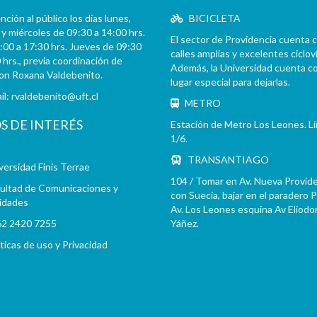
ción al público los días lunes,
BICICLETA
y miércoles de 09:30 a 14:00 hrs.
El sector de Providencia cuenta 
:00 a 17:30 hrs. Jueves de 09:30
calles amplias y excelentes cicloví
 hrs., previa coordinación de
Además, la Universidad cuenta c
con Roxana Valdebenito.
lugar especial para dejarlas.
il:
rvaldebenito@uft.cl
METRO
OS DE INTERÉS
Estación de Metro Los Leones. L
1/6.
TRANSANTIAGO
versidad Finis Terrae
104 / Tomar en Av. Nueva Provid
ultad de Comunicaciones y
con Suecia, bajar en el paradero 
idades
Av. Los Leones esquina Av Eliodo
2 2420 7255
Yáñez.
íticas de uso y Privacidad