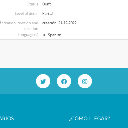
Status
Draft
Level of detail
Partial
f creation, revision and
creación: 21-12-2022
deletion
Language(s)
Spanish
ARIOS
¿CÓMO LLEGAR?