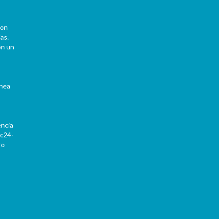
con
as.
on un
ínea
encia
Pc24-
ro