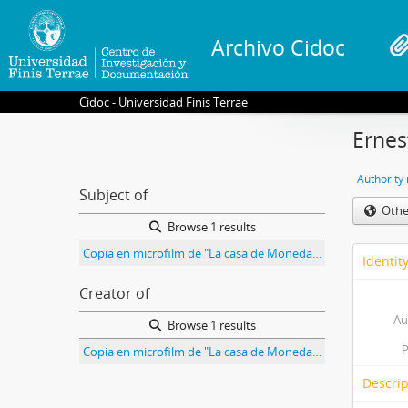
Archivo Cidoc
Cidoc - Universidad Finis Terrae
Ernes
Authority
Subject of
Othe
Browse 1 results
Copia en microfilm de "La casa de Moneda de Santiago" [1860] de Ernest Charton
Identit
Creator of
Au
Browse 1 results
P
Copia en microfilm de "La casa de Moneda de Santiago" [1860] de Ernest Charton
Descrip