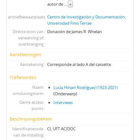
autor de
...
»
archiefbewaarplaats
Centro de Investigación y Documentación,
Universidad Finis Terrae
Directe bron van
Donación de James R. Whelan
verwerving of
overbrenging
Aantekeningen
Aantekening
Corresponde al lado A del cassette.
Trefwoorden
Naam
Lucía Hiriart Rodríguez (1923-2021)
ontsluitingsterm
(Onderwerp)
Genre access
Interviews
points
Beschrijvingsbeheer
Identificatiecode
CL UFT ACIDOC
van de instelling