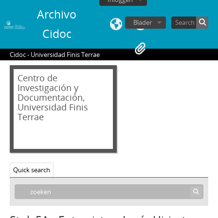
Archivo
Blader
Cidoc
Cidoc - Universidad Finis Terrae
Centro de
Investigación y
Documentación,
Universidad Finis
Terrae
01 - Archivo audiovisual
VT - Videos Testimoniales
CH - Cita con la Historia
Quick search
JW - Entrevistas realizadas por James R. Whelan
1 - Entrevista a Lucía Hiriart Rodríguez
2A - Entrevista a Jorge Ballerino Standford
2B - Entrevista a Roberto Kelly Vásquez