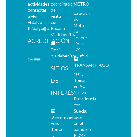
actividades,
coordinación
METRO
contactar
de
Estación
a Flor
visita
de
Hidalgo
con
Metro
fhidalgo@uft.cl
Roxana
Los
Valdebenito.
Leones.
ACREDITACIÓN
Línea
Email:
1/6.
rvaldebenito@uft.cl
TRANSANTIAGO
SITIOS
104 /
DE
Tomar
en Av.
INTERÉS
Nueva
Providencia
con
Suecia,
Universidad
bajar
Finis
en el
Terrae
paradero
Pc24-