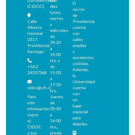
Documentación
los
El
(CIDOC)
días
sector
lunes,
de
martes
Calle
Providencia
y
Alberto
cuenta
miércoles
Henckel
con
de
2317,
calles
09:30
Providencia,
amplias
a
Santiago
y
14:00
excelentes
hrs. y
ciclovías.
+56 2
de
Además,
24207368
15:00
la
a
Universidad
17:30
cidoc@uft.cl
cuenta
hrs.
con
Para
Jueves
un
más
de
lugar
información
09:30
especial
sobre
a
para
el
14:00
dejarlas.
CIDOC
hrs.,
y sus
previa