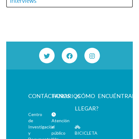
Interviews
CONTÁCTANOS
HORARIOS
¿CÓMO
ENCUÉNTRAN
LLEGAR?
Centro
de
Atención
Investigación
al
y
público
BICICLETA