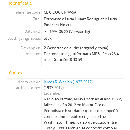
11B - Entrevista a Hermógenes Pérez de Arce (parte II)
Identificatie
12A - Entrevista a Jorge Ballerino Standford
referentie code
CL CIDOC 01-JW-5A
Titel
Entrevista a Lucía Hiriart Rodríguez y Lucía
Pinochet Hiriart
Datum(s)
1994-05-23 (Vervaardig)
Beschrijvingsniveau
Stuk
Omvang en
2 Cassettes de audio (original y copia)
medium
Documento digital formato MP3 - Peso 28.4
mb - Duración: 0:30:59
Context
Naam van de
James R. Whelan (1933-2012)
archiefvormer
(1933-2012)
Biografie
Nació en Búffalo, Nueva York en el año 1933 y
falleció el año 2012 en Miami, Florida.
Periodista e historiador que se desempeñó
como el primer editor en jefe de The
Washington Times, cargo que ocupó entre
1982 y 1984. También es conocido como el