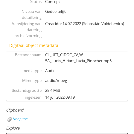
Status
Concept
Niveau van
Gedeeltelijk
detaillering
Verwijdering van
Creación: 14.07.2022 (Sebastián Valdebenito)
datering
archiefvorming
Digitaal object metadata
Bestandsnaam
CL_UFT_CIDOC_CAJW-
5A_Lucia_Hiriart_Lucia_Pinochet.mp3
mediatype
Audio
Mime-type
audio/mpeg
Bestandsgrootte
28.4 MiB
ingelezen
14 juli 2022 09:19
Clipboard
Voeg toe
Explore