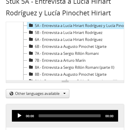
Stuk 5A - Entrevista a Lucía Hiriart
3A - Entrevista a Raúl Montero Cornejo
Rodríguez y Lucía Pinochet Hiriart
3B - Entrevista a Raúl Montero Cornejo
4A - Entrevista a Augusto Pinochet Ugarte
5A - Entrevista a Lucía Hiriart Rodríguez y Lucía Pinochet Hiriart
5B - Entrevista a Lucía Hiriart Rodríguez
6A - Entrevista a Lucia Hiriart Rodríguez
6B - Entrevista a Augusto Pinochet Ugarte
7A - Entrevista a Sergio Rillón Romani
7B - Entrevista a Arturo Marín
8A - Entrevista a Sergio Rillón Romani (parte II)
8B - Entrevista a Augusto Pinochet Ugarte
9A I - Entrevista a Sergio Rillón Romani (parte III)
9A II - Entrevista a Henry Olivi Romagnoli
Other languages available
9B I - Entrevista a Horacio Arce Fernández
9B II - Entrevista a Augusto Pinochet Ugarte
10AI - Entrevista a Alfonso Márquez de la Plata
Audio
10AII - Entrevista a Jorge Ballerino Standford
00:00
00:00
Player
11A - Entrevista a Hermógenes Pérez de Arce