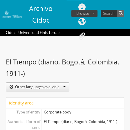
Archivo
Browse
Cidoc
Cidoc - Universidad Finis Terrae
El Tiempo (diario, Bogotá, Colombia,
1911-)
Other languages available
Identity area
Type of entity
Corporate body
Authorized form of
El Tiempo (diario, Bogotá, Colombia, 1911-)
name