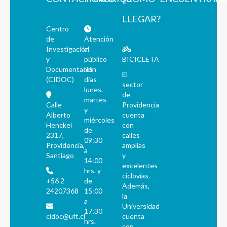
LLEGAR?
Centro
de
Atención
Investigación
al
y
público
BICICLETA
Documentación
los
El
(CIDOC)
días
sector
lunes,
de
martes
Calle
Providencia
y
Alberto
cuenta
miércoles
Henckel
con
de
2317,
calles
09:30
Providencia,
amplias
a
Santiago
y
14:00
excelentes
hrs. y
ciclovías.
+56 2
de
Además,
24207368
15:00
la
a
Universidad
17:30
cidoc@uft.cl
cuenta
hrs.
con