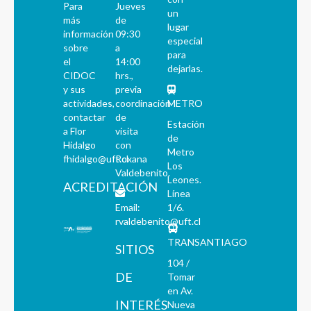
Para
Jueves
un
más
de
lugar
información
09:30
especial
sobre
a
para
el
14:00
dejarlas.
CIDOC
hrs.,
y sus
previa
actividades,
coordinación
METRO
contactar
de
Estación
a Flor
visita
de
Hidalgo
con
Metro
fhidalgo@uft.cl
Roxana
Los
Valdebenito.
Leones.
ACREDITACIÓN
Línea
Email:
1/6.
rvaldebenito@uft.cl
TRANSANTIAGO
SITIOS
104 /
DE
Tomar
en Av.
INTERÉS
Nueva