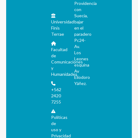
Providencia
con
Suecia,
Universidad
bajar
Finis
en el
Terrae
paradero
Pc24-
Av.
Facultad
Los
de
Leones
Comunicaciones
esquina
y
Av
Humanidades
Eliodoro
Yáñez.
+562
2420
7255
Políticas
de
uso y
Privacidad