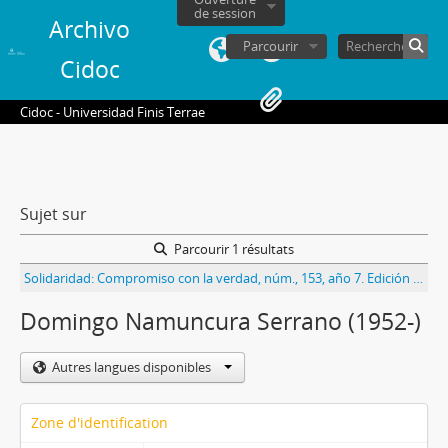
de session
Archivo
Parcourir
Cidoc
Cidoc - Universidad Finis Terrae
Sujet sur
Parcourir 1 résultats
Solidaridad: Compromiso con la verdad, núm., 153, año 7. Edición titulada No violencia activa: desafío para valientes
Domingo Namuncura Serrano (1952-)
Autres langues disponibles
Zone d'identification