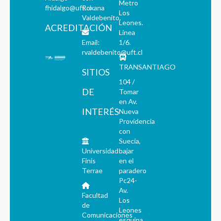
Metro
fhidalgo@uft.cl
Roxana
Los
Valdebenito.
Leones.
ACREDITACIÓN
Línea
Email:
1/6.
rvaldebenito@uft.cl
TRANSANTIAGO
SITIOS
104 /
DE
Tomar
en Av.
INTERÉS
Nueva
Providencia
con
Suecia,
Universidad
bajar
Finis
en el
Terrae
paradero
Pc24-
Av.
Facultad
Los
de
Leones
Comunicaciones
esquina