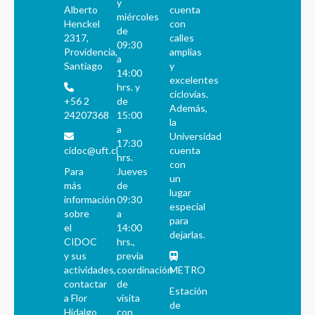
y
Alberto
cuenta
miércoles
Henckel
con
de
2317,
calles
09:30
Providencia,
amplias
a
Santiago
y
14:00
excelentes
hrs. y
ciclovías.
+56 2
de
Además,
24207368
15:00
la
a
Universidad
17:30
cidoc@uft.cl
cuenta
hrs.
con
Para
Jueves
un
más
de
lugar
información
09:30
especial
sobre
a
para
el
14:00
dejarlas.
CIDOC
hrs.,
y sus
previa
actividades,
coordinación
METRO
contactar
de
Estación
a Flor
visita
de
Hidalgo
con