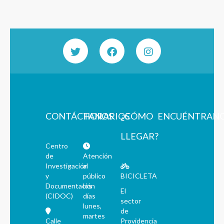
CONTÁCTANOS
HORARIOS
¿CÓMO
ENCUÉNTRAN
LLEGAR?
Centro
de
Atención
Investigación
al
y
público
BICICLETA
Documentación
los
El
(CIDOC)
días
sector
lunes,
de
martes
Calle
Providencia