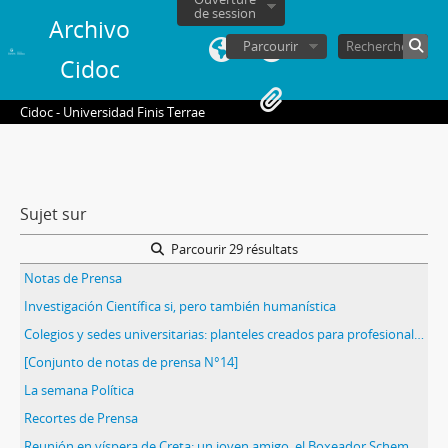
de session
Archivo
Parcourir
Cidoc
Cidoc - Universidad Finis Terrae
Sujet sur
Parcourir 29 résultats
Notas de Prensa
Investigación Científica si, pero también humanística
Colegios y sedes universitarias: planteles creados para profesionales intermedias transformados en universidades. Lo que pueden las presiones regionales
[Conjunto de notas de prensa N°14]
La semana Política
Recortes de Prensa
Reunión en víspera de Creta: un joven amigo, el Boxeador Schemelling y el hijastro de Goebbels