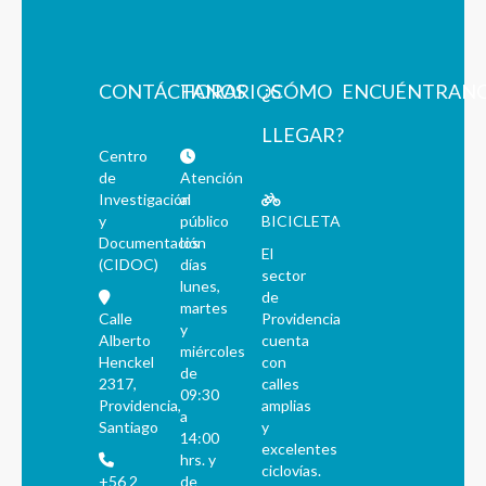
CONTÁCTANOS
HORARIOS
¿CÓMO
ENCUÉNTRAN
LLEGAR?
Centro
de
Atención
Investigación
al
y
público
BICICLETA
Documentación
los
El
(CIDOC)
días
sector
lunes,
de
martes
Calle
Providencia
y
Alberto
cuenta
miércoles
Henckel
con
de
2317,
calles
09:30
Providencia,
amplias
a
Santiago
y
14:00
excelentes
hrs. y
ciclovías.
+56 2
de