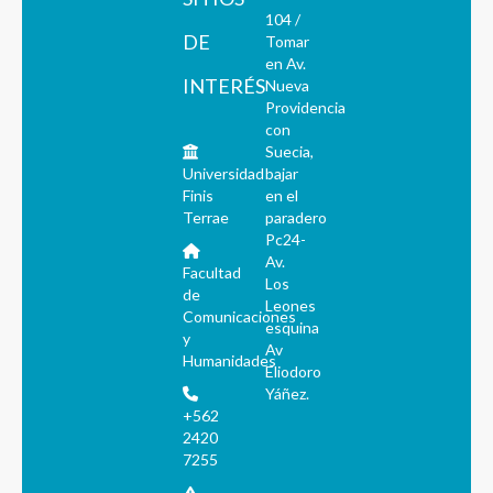
104 /
DE
Tomar
en Av.
INTERÉS
Nueva
Providencia
con
Suecia,
Universidad
bajar
Finis
en el
Terrae
paradero
Pc24-
Av.
Facultad
Los
de
Leones
Comunicaciones
esquina
y
Av
Humanidades
Eliodoro
Yáñez.
+562
2420
7255