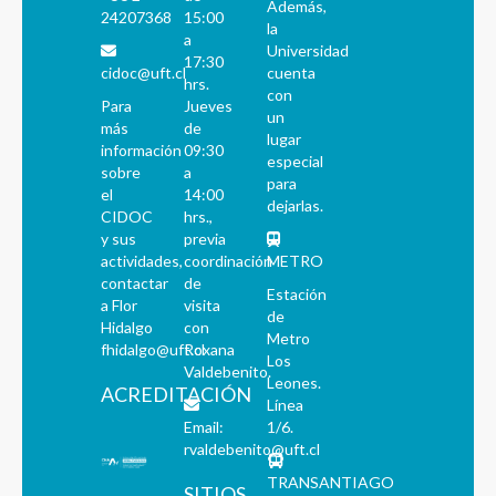
Además,
24207368
15:00
la
a
Universidad
17:30
cidoc@uft.cl
cuenta
hrs.
con
Para
Jueves
un
más
de
lugar
información
09:30
especial
sobre
a
para
el
14:00
dejarlas.
CIDOC
hrs.,
y sus
previa
actividades,
coordinación
METRO
contactar
de
Estación
a Flor
visita
de
Hidalgo
con
Metro
fhidalgo@uft.cl
Roxana
Los
Valdebenito.
Leones.
ACREDITACIÓN
Línea
Email:
1/6.
rvaldebenito@uft.cl
TRANSANTIAGO
SITIOS