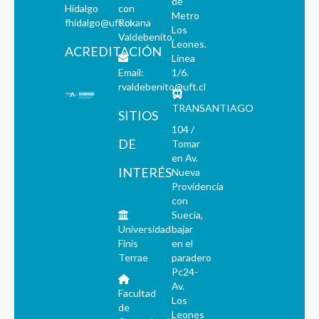
de
Hidalgo
con
Metro
fhidalgo@uft.cl
Roxana
Los
Valdebenito.
Leones.
ACREDITACIÓN
Línea
Email:
1/6.
rvaldebenito@uft.cl
TRANSANTIAGO
SITIOS
104 /
DE
Tomar
en Av.
INTERÉS
Nueva
Providencia
con
Suecia,
Universidad
bajar
Finis
en el
Terrae
paradero
Pc24-
Av.
Facultad
Los
de
Leones