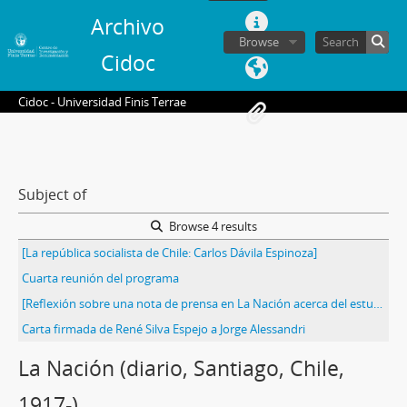
Archivo
Browse
Cidoc
Cidoc - Universidad Finis Terrae
Subject of
Browse 4 results
[La república socialista de Chile: Carlos Dávila Espinoza]
Cuarta reunión del programa
[Reflexión sobre una nota de prensa en La Nación acerca del estudio de la Ley de Defensa de la Democracia]
Carta firmada de René Silva Espejo a Jorge Alessandri
La Nación (diario, Santiago, Chile,
1917-)