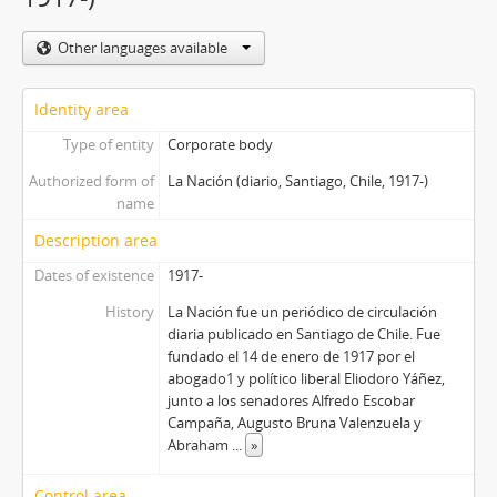
Other languages available
Identity area
Type of entity
Corporate body
Authorized form of
La Nación (diario, Santiago, Chile, 1917-)
name
Description area
Dates of existence
1917-
History
La Nación fue un periódico de circulación
diaria publicado en Santiago de Chile. Fue
fundado el 14 de enero de 1917 por el
abogado1​ y político liberal Eliodoro Yáñez,
junto a los senadores Alfredo Escobar
Campaña, Augusto Bruna Valenzuela y
Abraham
...
»
Control area