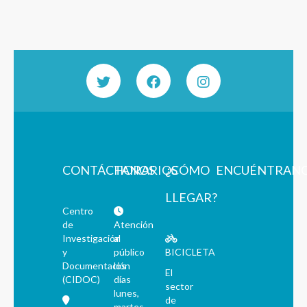
CONTÁCTANOS
HORARIOS
¿CÓMO
ENCUÉNTRAN
LLEGAR?
Centro
de
Atención
Investigación
al
y
público
BICICLETA
Documentación
los
El
(CIDOC)
días
sector
lunes,
de
martes