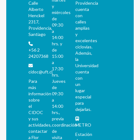
Calle
Providencia
y
Alberto
cuenta
miércoles
Henckel
con
de
2317,
calles
09:30
Providencia,
amplias
a
Santiago
y
14:00
excelentes
hrs. y
ciclovías.
+56 2
de
Además,
24207368
15:00
la
a
Universidad
17:30
cidoc@uft.cl
cuenta
hrs.
con
Para
Jueves
un
más
de
lugar
información
09:30
especial
sobre
a
para
el
14:00
dejarlas.
CIDOC
hrs.,
y sus
previa
actividades,
coordinación
METRO
contactar
de
Estación
a Flor
visita