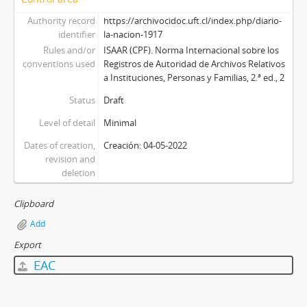
Authority record
https://archivocidoc.uft.cl/index.php/diario-
identifier
la-nacion-1917
Rules and/or
ISAAR (CPF). Norma Internacional sobre los
conventions used
Registros de Autoridad de Archivos Relativos
a Instituciones, Personas y Familias, 2.ª ed., 2
Status
Draft
Level of detail
Minimal
Dates of creation,
Creación: 04-05-2022
revision and
deletion
Clipboard
Add
Export
EAC