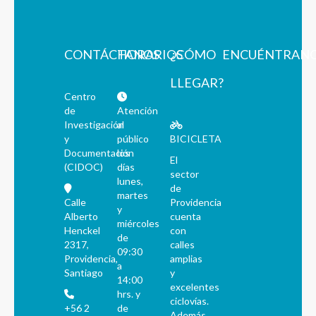
CONTÁCTANOS
HORARIOS
¿CÓMO
ENCUÉNTRAN
LLEGAR?
Centro
de
Atención
Investigación
al
y
público
BICICLETA
Documentación
los
El
(CIDOC)
días
sector
lunes,
de
martes
Calle
Providencia
y
Alberto
cuenta
miércoles
Henckel
con
de
2317,
calles
09:30
Providencia,
amplias
a
Santiago
y
14:00
excelentes
hrs. y
ciclovías.
+56 2
de
Además,