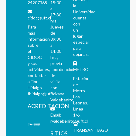
24207368
15:00
la
a
Universidad
17:30
cidoc@uft.cl
cuenta
hrs.
con
Para
Jueves
un
más
de
lugar
información
09:30
especial
sobre
a
para
el
14:00
dejarlas.
CIDOC
hrs.,
y sus
previa
actividades,
coordinación
METRO
contactar
de
Estación
a Flor
visita
de
Hidalgo
con
Metro
fhidalgo@uft.cl
Roxana
Los
Valdebenito.
Leones.
ACREDITACIÓN
Línea
Email:
1/6.
rvaldebenito@uft.cl
TRANSANTIAGO
SITIOS