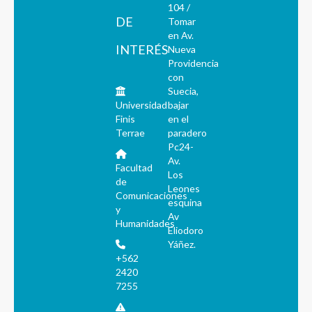
104 /
DE
Tomar
en Av.
INTERÉS
Nueva
Providencia
con
Suecia,
Universidad
bajar
Finis
en el
Terrae
paradero
Pc24-
Av.
Facultad
Los
de
Leones
Comunicaciones
esquina
y
Av
Humanidades
Eliodoro
Yáñez.
+562
2420
7255