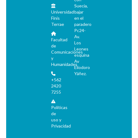
Suecia,
Universidad
bajar
Finis
en el
Terrae
paradero
Pc24-
Av.
Facultad
Los
de
Leones
Comunicaciones
esquina
y
Av
Humanidades
Eliodoro
Yáñez.
+562
2420
7255
Políticas
de
uso y
Privacidad