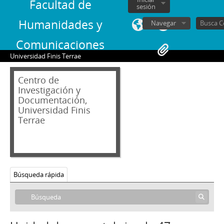
23 - Boletín Todo chile relegado de la agrupación de familiares de relegados y exrelegados, núm., 7, julio de 1985
Facultad de
sesión
24 - Revista Mundo, junio de 1973. El momento actual de la educación en Chile
Humanidades y
Navegar
25 - Librillo de tipo informativo y conceptual por parte del entonces ministro Sergio Fernández, titulado Hacia una nueva institucionalidad
26 - Informe del Banco de Santiago, a partir de la declaración presentada ante la Cámara de Comercio de Norteamérica-Chile, titulado Growth Prospects of the Chilean Economy
Comunicaciones
27 - Documento informativo del Centro de estudiantes de la Escuela de Educación de UDEC que presenta las ideas básicas para la nueva constitución
Universidad Finis Terrae
28 - Boletín del Centro de estudiantes del Pedagógico (CEP) con llamado a plebiscito estudiantil
29 - Mundo real, núm., 5: boletín dependiente de la Academia de Ciencias Sociales del Instituto Nacional
Centro de
30 - Librillo gráfico-documental conmemorativo del 11 de septiembre, titulado Chile lights the freedom torch
Investigación y
31 - Compendio mecanografiado titulado Principios y conductas básicas en el Chile de hoy y mañana, a cargo de la DINACOS
Documentación,
32 - Folleto El comunismo significa..., núm., 1, por Sergio Fernández
Universidad Finis
Terrae
33 - Folleto El comunismo significa..., núm., 2, por Sergio Fernández
34 - Libro titulado Los muertos en falsos enfrentamientos a cargo de la CODEPU, edición dedicada a Patricio Sobarzo Núñez
35 - Folletín de los discursos universitarios expuestos para el inicio del año académico, por William Thayer Arteaga de la Universidad Austral de Chile (UACh)
36 - Discurso en formato de folleto, titulado Partido demócrata cristiano, por Bernardo Leighton Guzmán
37 - Estudio mecanografiado de Óscar Dominguez C., titulado Nuevos objetivos para una política social
Búsqueda rápida
38 - Discurso mecanografiado, titulado La corporación de fomento de la economía y del futuro, por Jorge Rogers Sotomayor
39 - Reglamento orgánico del Departamento técnico nacional del Partido Demócrata Cristiano
40 - Boletín mecanografiado de la Agrupación de familiares de relegados y ex-relegados, edición titulada Todo Chile relegado!!. Octubre a noviembre de 1984, núm., 6
41 - Portada de extracto de la exposición realizada por Jorge Alessandri Rodríguez, titulado La verdadera situación económica y social de Chile en la actualidad