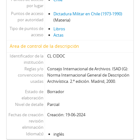
94 - Libro titulado Sobre la construcción del partido, por Rodrigo Ambrosio
por lugar
95 - Revista Prensa Firme, edición sobre la defensiva fascista contra la izquierda. Año I, 8 de abril de 1969, núm. 1 (78)
Puntos de acceso
Dictadura Militar en Chile (1973-1990)
96 - Libro Sobre la "Teología de liberación", por Miguel Poradowski
por autoridad
(Materia)
97 - Libro titulado La identidad de democracia cristiana chilena
Tipo de puntos de
Libros
98 - Libro titulado Por qué triunfará Frei
acceso
Actas
99 - Fotolibro, titulado Consejo comunal: camino al poder
Área de control de la descripción
100 - Librillo con inscripciones manuscritas, titulado Estatutos del Partido Comunista de Chile, aprobados en el XII Congreso nacional, marzo de 1962
101 - Folleto mecanografiado con inscripciones manuscritas en inglés, titulado Nueva moral para el trabajo del Chile nuevo de una intervención del doctor Allende ante los jefes de los Servicios Públicos
Identificador de la
CL CIDOC
institución
102 - Folleto Flecha Roja, Órgano oficial del Departamento de capacitación doctrinaria, de la Secretaria general del PDC, núm., 3, enero 1972
Reglas y/o
Consejo Internacional de Archivos. ISAD (G):
103 - Folleto titulado Normas para la nueva constitución emitidas por S. E. El Presidente de la República
convenciones
Norma Internacional General de Descripción
104 - Librillo Chile bajo el presidencialismo, por Eduardo Guevara
usadas
Archivística. 2.ª edición. Madrid, 2000.
105 - Libro con discurso en francés de Augusto Pinochet, con motivo de la conmemoración del tercer aniversario del Gobierno, titulado Discours de M. le Président de la République du Chilí, Général Augusto Pinochet Ugarte, à l'occasion du Troisième Anniversaire de son Gouvernement
Estado de
Borrador
106 - Folleto sin portada, titulado Documentos del XIII congreso del Partido Comunista de Chile 1965 (10 al 17 de octubre de 1965), edición La unidad socialista-comunista cimiento del movimiento popular, núm., 2
elaboración
107 - Folleto Flecha Roja, del Órgano oficial del Departamento de capacitación doctrinaria, de la Secretaría general del PDC, núm., 1, julio-agosto 1971
Nivel de detalle
Parcial
Fechas de creación
Creación: 19-06-2024
revisión
eliminación
Idioma(s)
inglés