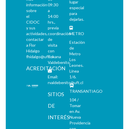
lugar
información
09:30
especial
sobre
a
para
el
14:00
dejarlas.
CIDOC
hrs.,
y sus
previa
actividades,
coordinación
METRO
contactar
de
Estación
a Flor
visita
de
Hidalgo
con
Metro
fhidalgo@uft.cl
Roxana
Los
Valdebenito.
Leones.
ACREDITACIÓN
Línea
Email:
1/6.
rvaldebenito@uft.cl
TRANSANTIAGO
SITIOS
104 /
DE
Tomar
en Av.
INTERÉS
Nueva
Providencia
con