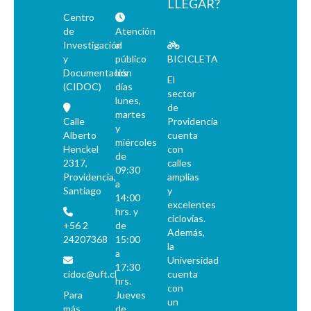
LLEGAR?
Centro
de
Atención
Investigación
al
y
público
BICICLETA
Documentación
los
El
(CIDOC)
días
sector
lunes,
de
martes
Calle
Providencia
y
Alberto
cuenta
miércoles
Henckel
con
de
2317,
calles
09:30
Providencia,
amplias
a
Santiago
y
14:00
excelentes
hrs. y
ciclovías.
+56 2
de
Además,
24207368
15:00
la
a
Universidad
17:30
cidoc@uft.cl
cuenta
hrs.
con
Para
Jueves
un
más
de