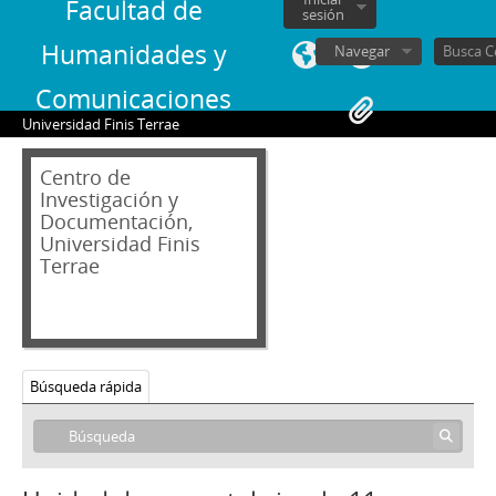
Facultad de
sesión
Humanidades y
Navegar
Comunicaciones
Universidad Finis Terrae
Centro de
Investigación y
Documentación,
Universidad Finis
Terrae
Búsqueda rápida
03 - Colecciones Especiales
1 - Colección Siglo XX
1 - Texto mecanografiado sobre el quehacer político de Salvador Allende y el gobierno de la Unidad Popular
2 - Documento mecanografiado referente a la solicitud de inconstitucionalidad por parte del Movimiento Democrático Popular