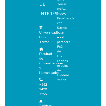
DE
Tomar
en Av.
INTERÉS
Nueva
Providencia
con
Suecia,
Universidad
bajar
Finis
en el
Terrae
paradero
Pc24-
Av.
Facultad
Los
de
Leones
Comunicaciones
esquina
y
Av
Humanidades
Eliodoro
Yáñez.
+562
2420
7255
Políticas