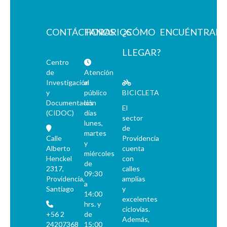
CONTÁCTANOS
HORARIOS
¿CÓMO
ENCUÉNTRAN
LLEGAR?
Centro
de
Atención
Investigación
al
y
público
BICICLETA
Documentación
los
El
(CIDOC)
días
sector
lunes,
de
martes
Calle
Providencia
y
Alberto
cuenta
miércoles
Henckel
con
de
2317,
calles
09:30
Providencia,
amplias
a
Santiago
y
14:00
excelentes
hrs. y
ciclovías.
+56 2
de
Además,
24207368
15:00