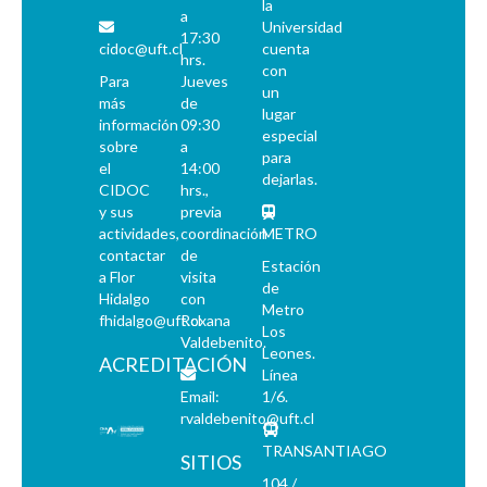
la
a
Universidad
17:30
cidoc@uft.cl
cuenta
hrs.
con
Para
Jueves
un
más
de
lugar
información
09:30
especial
sobre
a
para
el
14:00
dejarlas.
CIDOC
hrs.,
y sus
previa
actividades,
coordinación
METRO
contactar
de
Estación
a Flor
visita
de
Hidalgo
con
Metro
fhidalgo@uft.cl
Roxana
Los
Valdebenito.
Leones.
ACREDITACIÓN
Línea
Email:
1/6.
rvaldebenito@uft.cl
TRANSANTIAGO
SITIOS
104 /