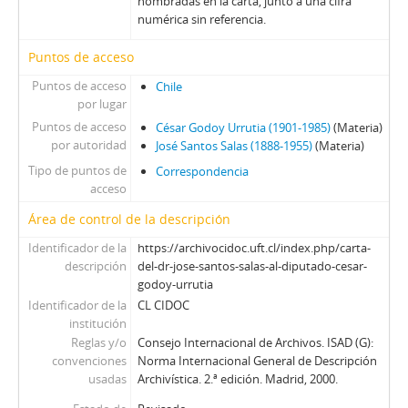
73 - Folleto sobre la intervención en el Plenario Nacional del PDC
nombradas en la carta, junto a una cifra
numérica sin referencia.
74 - Librillo titulado El derecho socialista y el derecho clásico, por Luis Ignacio Pérez
75 - Folleto de Cuadernos de educación obrera, núm., 7. Edición 1° de mayo: historia y símbolo de combate popular
Puntos de acceso
76 - Documento informativo y conmemorativo de las actividades realizadas por la Junta Militar, titulado 1.º de mayo de 1976
Puntos de acceso
Chile
77 - Revista con reflexiones en torno al quehacer universitario, titulada Algunos fundamentos y principios de acción universitaria
por lugar
78 - Discurso mecanografiado, pronunciado por Augusto Pinochet, titulado El general Pinochet habla al país: 11 de septiembre de 1976
Puntos de acceso
César Godoy Urrutia (1901-1985)
(Materia)
79 - Libro Mi respuesta a Eduardo Frei, titulado a Julio Durán Neumann
por autoridad
José Santos Salas (1888-1955)
(Materia)
80 - Folleto informativo con preguntas y respuestas sobre los fundamentos del Gremialismo, titulado El gremialismo y su postura universitaria
Tipo de puntos de
Correspondencia
81 - Memoria del Consejo directivo nacional al 6to Congreso nacional de la CUT, titulado Los trabajadores construyen el Chile nuevo
acceso
82 - Folleto con compendio de documentos de la Secretaría nacional y el Partido Demócrata Cristiano, titulado La nacionalización del cobre
Área de control de la descripción
83 - Folleto titulado Todo poder para los trabajadores del Partido Socialista
84 - Resumen del programa del Gobierno de Frei Montalva, titulado El gobierno nacional y popular
Identificador de la
https://archivocidoc.uft.cl/index.php/carta-
85 - Informe en formato de folleto, rendido en la VI Conferencia nacional de JJ.CC., titulado Forjemos unas juventudes comunistas leninistas...!, por Hugo Fuentes
descripción
del-dr-jose-santos-salas-al-diputado-cesar-
86 - Discurso mecanografiado del entonces diputado Jorge Rogers Sotomayor, pronunciado en la Cámara de Diputados de Chile, titulado Nueva organización social del campo chileno, el problema de la sindicalización campesina
godoy-urrutia
Identificador de la
CL CIDOC
87 - Libro Participación de los trabajadores en el socialismo, por Juraj Domic, en colección Ciencia Política, de la editorial Vaitea
institución
88 - Folleto titulado Declaración de principios, voto político y estatutos del Partido Radical, aprobados en la XX Convención nacional ordinaria celebrada en Santiago, del 28 al 30 de junio de 1957
Reglas y/o
Consejo Internacional de Archivos. ISAD (G):
89 - 1er encuentro latinoamericano de cristianos por el socialismo, 23-30 de abril, en Santiago, Chile
convenciones
Norma Internacional General de Descripción
90 - Folleto informativo del Ministerio del Trabajo y Previsión Social, titulado Todo lo que Ud. necesita saber sobre el nuevo sistema previsional
usadas
Archivística. 2.ª edición. Madrid, 2000.
91 - Documento informativo con inscripciones manuscritas, titulado Efectos de la nueva legislación laboral, a cargo de la División de comunicación social (DINACOS)