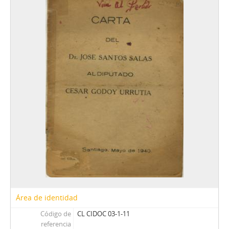
21 - El periodista, órgano de difusión del Consejo metropolitano del Colegio de periodistas, subtitulado Nuestra respuesta a las sugerencias
22 - Informe provisorio, mecanografiado, titulado Los derechos humanos en el Estado de sitio y su realidad entre 1984 y 1985, de la Comisión chilena de derechos humanos
23 - Boletín Todo chile relegado de la agrupación de familiares de relegados y exrelegados, núm., 7, julio de 1985
24 - Revista Mundo, junio de 1973. El momento actual de la educación en Chile
25 - Librillo de tipo informativo y conceptual por parte del entonces ministro Sergio Fernández, titulado Hacia una nueva institucionalidad
26 - Informe del Banco de Santiago, a partir de la declaración presentada ante la Cámara de Comercio de Norteamérica-Chile, titulado Growth Prospects of the Chilean Economy
27 - Documento informativo del Centro de estudiantes de la Escuela de Educación de UDEC que presenta las ideas básicas para la nueva constitución
28 - Boletín del Centro de estudiantes del Pedagógico (CEP) con llamado a plebiscito estudiantil
29 - Mundo real, núm., 5: boletín dependiente de la Academia de Ciencias Sociales del Instituto Nacional
30 - Librillo gráfico-documental conmemorativo del 11 de septiembre, titulado Chile lights the freedom torch
31 - Compendio mecanografiado titulado Principios y conductas básicas en el Chile de hoy y mañana, a cargo de la DINACOS
32 - Folleto El comunismo significa..., núm., 1, por Sergio Fernández
33 - Folleto El comunismo significa..., núm., 2, por Sergio Fernández
34 - Libro titulado Los muertos en falsos enfrentamientos a cargo de la CODEPU, edición dedicada a Patricio Sobarzo Núñez
35 - Folletín de los discursos universitarios expuestos para el inicio del año académico, por William Thayer Arteaga de la Universidad Austral de Chile (UACh)
36 - Discurso en formato de folleto, titulado Partido demócrata cristiano, por Bernardo Leighton Guzmán
37 - Estudio mecanografiado de Óscar Dominguez C., titulado Nuevos objetivos para una política social
Área de identidad
38 - Discurso mecanografiado, titulado La corporación de fomento de la economía y del futuro, por Jorge Rogers Sotomayor
Código de
CL CIDOC 03-1-11
39 - Reglamento orgánico del Departamento técnico nacional del Partido Demócrata Cristiano
referencia