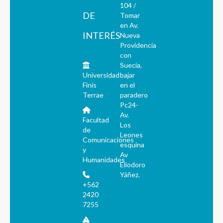
104 /
DE
Tomar
en Av.
INTERÉS
Nueva
Providencia
con
Suecia,
Universidad
bajar
Finis
en el
Terrae
paradero
Pc24-
Av.
Facultad
Los
de
Leones
Comunicaciones
esquina
y
Av
Humanidades
Eliodoro
Yáñez.
+562
2420
7255