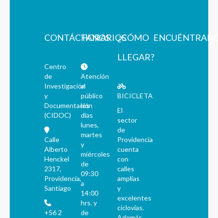
CONTÁCTANOS
HORARIOS
¿CÓMO
ENCUÉNTRAN
LLEGAR?
Centro
de
Atención
Investigación
al
y
público
BICICLETA
Documentación
los
El
(CIDOC)
días
sector
lunes,
de
martes
Calle
Providencia
y
Alberto
cuenta
miércoles
Henckel
con
de
2317,
calles
09:30
Providencia,
amplias
a
Santiago
y
14:00
excelentes
hrs. y
ciclovías.
+56 2
de
Además,