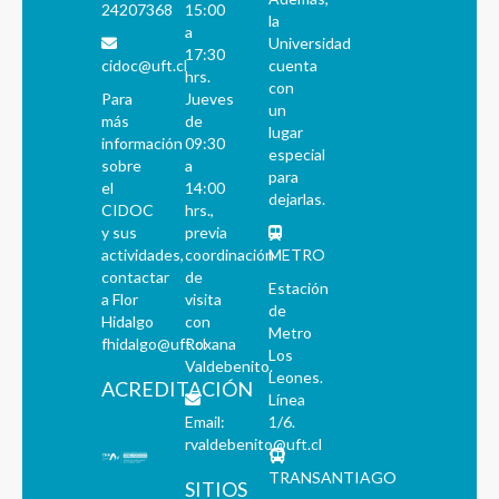
24207368
15:00
la
a
Universidad
17:30
cidoc@uft.cl
cuenta
hrs.
con
Para
Jueves
un
más
de
lugar
información
09:30
especial
sobre
a
para
el
14:00
dejarlas.
CIDOC
hrs.,
y sus
previa
actividades,
coordinación
METRO
contactar
de
Estación
a Flor
visita
de
Hidalgo
con
Metro
fhidalgo@uft.cl
Roxana
Los
Valdebenito.
Leones.
ACREDITACIÓN
Línea
Email:
1/6.
rvaldebenito@uft.cl
TRANSANTIAGO
SITIOS