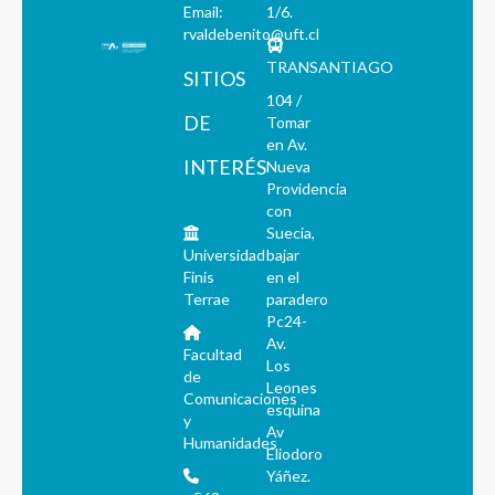
Email:
1/6.
rvaldebenito@uft.cl
TRANSANTIAGO
SITIOS
104 /
DE
Tomar
en Av.
INTERÉS
Nueva
Providencia
con
Suecia,
Universidad
bajar
Finis
en el
Terrae
paradero
Pc24-
Av.
Facultad
Los
de
Leones
Comunicaciones
esquina
y
Av
Humanidades
Eliodoro
Yáñez.