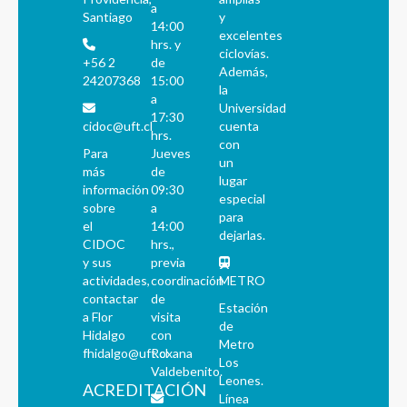
a
Santiago
y
14:00
excelentes
hrs. y
ciclovías.
+56 2
de
Además,
24207368
15:00
la
a
Universidad
17:30
cidoc@uft.cl
cuenta
hrs.
con
Para
Jueves
un
más
de
lugar
información
09:30
especial
sobre
a
para
el
14:00
dejarlas.
CIDOC
hrs.,
y sus
previa
actividades,
coordinación
METRO
contactar
de
Estación
a Flor
visita
de
Hidalgo
con
Metro
fhidalgo@uft.cl
Roxana
Los
Valdebenito.
Leones.
ACREDITACIÓN
Línea