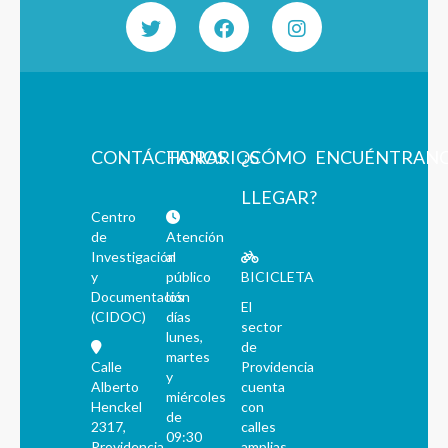
CONTÁCTANOS
HORARIOS
¿CÓMO
ENCUÉNTRAN
LLEGAR?
Centro
de
Atención
Investigación
al
y
público
BICICLETA
Documentación
los
El
(CIDOC)
días
sector
lunes,
de
martes
Calle
Providencia
y
Alberto
cuenta
miércoles
Henckel
con
de
2317,
calles
09:30
Providencia,
amplias