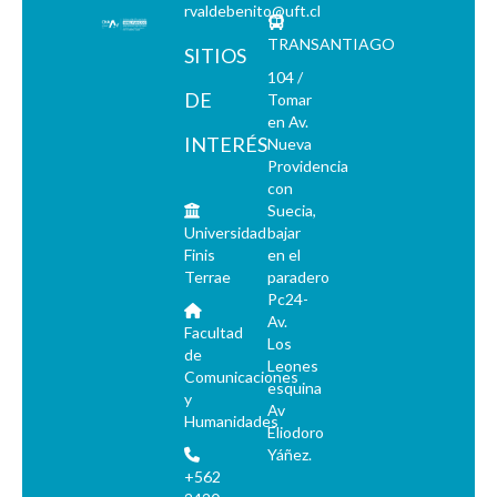
rvaldebenito@uft.cl
TRANSANTIAGO
SITIOS
104 /
DE
Tomar
en Av.
INTERÉS
Nueva
Providencia
con
Suecia,
Universidad
bajar
Finis
en el
Terrae
paradero
Pc24-
Av.
Facultad
Los
de
Leones
Comunicaciones
esquina
y
Av
Humanidades
Eliodoro
Yáñez.
+562