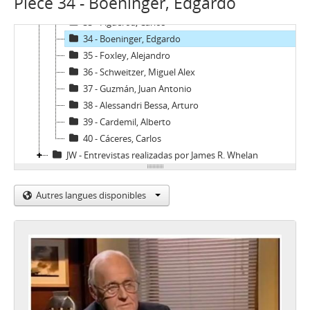
Pièce 34 - Boeninger, Edgardo
32 - Martínez Busch, Jorge
33 - Figueroa, Carlos
34 - Boeninger, Edgardo
35 - Foxley, Alejandro
36 - Schweitzer, Miguel Alex
37 - Guzmán, Juan Antonio
38 - Alessandri Bessa, Arturo
39 - Cardemil, Alberto
40 - Cáceres, Carlos
JW - Entrevistas realizadas por James R. Whelan
Autres langues disponibles