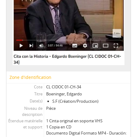
Zone d'identification
Cote
CL CIDOC 01-CH-34
Titre
Boeninger, Edgardo
Date(s)
S.F (Création/Production)
Niveau de
Pièce
description
Étendue matérielle
1 Cinta original en soporte VHS
et support
1 Copia en CD
Documento Digital Formato MP4 - Duración: