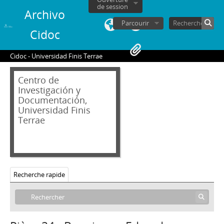
13 - Gazmuri, Jaime
de session
Archivo
14 - Pascal Allende, Andrés
Parcourir
15 - Viera Gallo, José Antonio
Cidoc
16 - Garín, Guillermo
17 - Marín, Gladys
Cidoc - Universidad Finis Terrae
18 - De Castro Spikula, Sergio
19 - Pérez de Arce, Hermógenes
Centro de
20 - Torres Silva, Fernando
Investigación y
21 - Bardón Muñoz, Álvaro
Documentación,
22 - Chonchol, Jacques
Universidad Finis
Terrae
23 - Arrate, Jorge
24 - Madariaga, Mónica
25 - Zaldívar Larraín, Andrés
26 - Correa, Enrique
27 - Errázuriz, Hernán Felipe
Recherche rapide
28 - Velasco, Belisario
29 - Pérez Yoma, Edmundo
30 - Menem, Carlos
31 - Cortázar, René