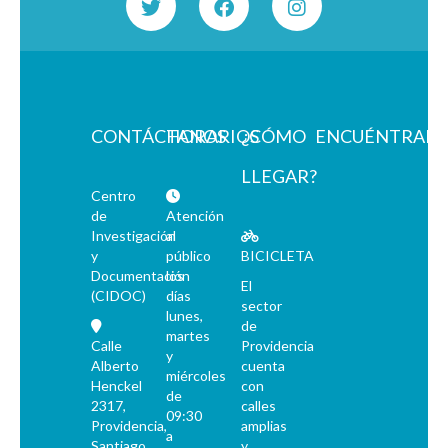
CONTÁCTANOS
HORARIOS
¿CÓMO
ENCUÉNTRAN
LLEGAR?
Centro
de
Atención
Investigación
al
y
público
BICICLETA
Documentación
los
El
(CIDOC)
días
sector
lunes,
de
martes
Calle
Providencia
y
Alberto
cuenta
miércoles
Henckel
con
de
2317,
calles
09:30
Providencia,
amplias
a
Santiago
y