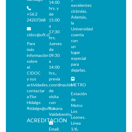
14:00
excelentes
hrs. y
ciclovías.
+56 2
de
Además,
24207368
15:00
la
a
Universidad
17:30
cidoc@uft.cl
cuenta
hrs.
con
Para
Jueves
un
más
de
lugar
información
09:30
especial
sobre
a
para
el
14:00
dejarlas.
CIDOC
hrs.,
y sus
previa
actividades,
coordinación
METRO
contactar
de
Estación
a Flor
visita
de
Hidalgo
con
Metro
fhidalgo@uft.cl
Roxana
Los
Valdebenito.
Leones.
ACREDITACIÓN
Línea
Email:
1/6.