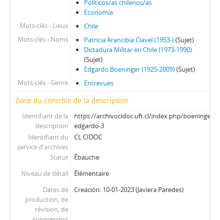
Políticos/as chilenos/as
Economía
Mots-clés - Lieux
Chile
Mots-clés - Noms
Patricia Arancibia Clavel (1953-)
(Sujet)
Dictadura Militar en Chile (1973-1990)
(Sujet)
Edgardo Boeninger (1925-2009)
(Sujet)
Mots-clés - Genre
Entrevues
Zone du contrôle de la description
Identifiant de la
https://archivocidoc.uft.cl/index.php/boeninger-
description
edgardo-3
Identifiant du
CL CIDOC
service d'archives
Statut
Ébauche
Niveau de détail
Élémentaire
Dates de
Creación: 10-01-2023 (Javiera Paredes)
production, de
révision, de
suppression