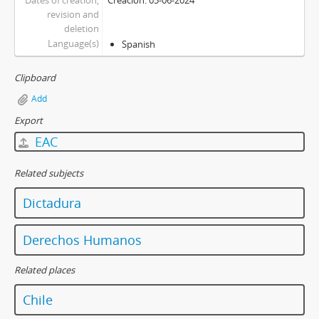
Dates of creation,
Creación: 05-06-2024
revision and
deletion
Language(s)
Spanish
Clipboard
Add
Export
EAC
Related subjects
Dictadura
Derechos Humanos
Related places
Chile