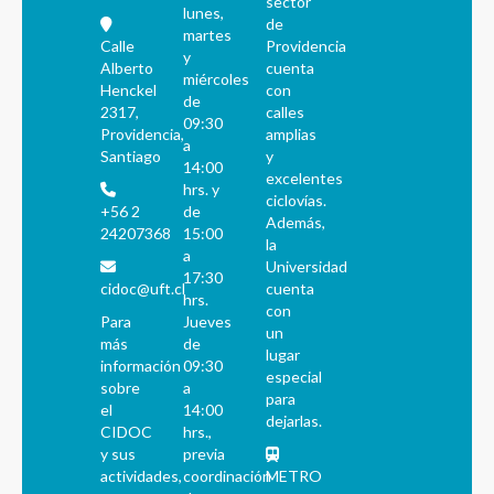
sector
lunes,
de
martes
Calle
Providencia
y
Alberto
cuenta
miércoles
Henckel
con
de
2317,
calles
09:30
Providencia,
amplias
a
Santiago
y
14:00
excelentes
hrs. y
ciclovías.
+56 2
de
Además,
24207368
15:00
la
a
Universidad
17:30
cidoc@uft.cl
cuenta
hrs.
con
Para
Jueves
un
más
de
lugar
información
09:30
especial
sobre
a
para
el
14:00
dejarlas.
CIDOC
hrs.,
y sus
previa
actividades,
coordinación
METRO