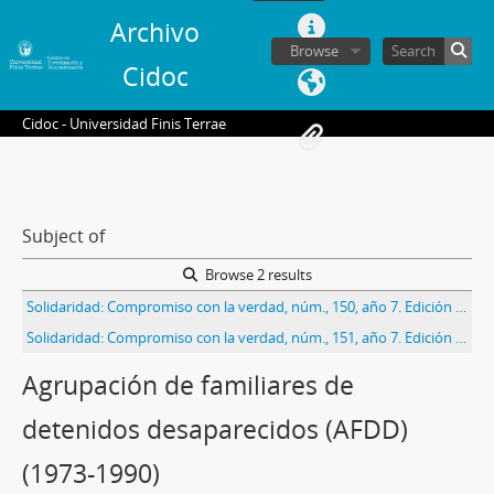
Archivo
Browse
Cidoc
Cidoc - Universidad Finis Terrae
Subject of
Browse 2 results
Solidaridad: Compromiso con la verdad, núm., 150, año 7. Edición titulada Colonias urbanas: alegría, cariño y comida
Solidaridad: Compromiso con la verdad, núm., 151, año 7. Edición titulada Educación, un camino de contrastes
Agrupación de familiares de
detenidos desaparecidos (AFDD)
(1973-1990)