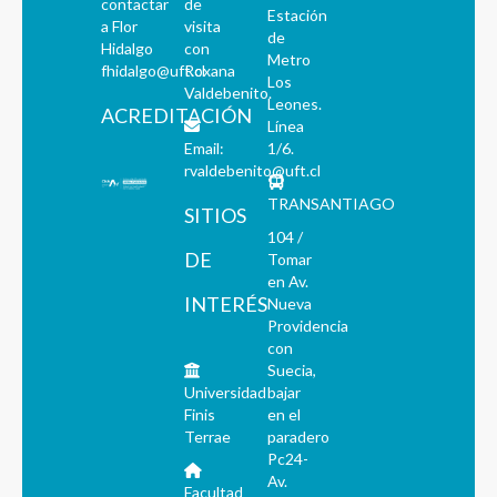
contactar
de
Estación
a Flor
visita
de
Hidalgo
con
Metro
fhidalgo@uft.cl
Roxana
Los
Valdebenito.
Leones.
ACREDITACIÓN
Línea
Email:
1/6.
rvaldebenito@uft.cl
TRANSANTIAGO
SITIOS
104 /
DE
Tomar
en Av.
INTERÉS
Nueva
Providencia
con
Suecia,
Universidad
bajar
Finis
en el
Terrae
paradero
Pc24-
Av.
Facultad