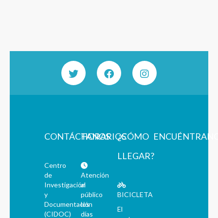
CONTÁCTANOS
HORARIOS
¿CÓMO
ENCUÉNTRAN
LLEGAR?
Centro
de
Atención
Investigación
al
y
público
BICICLETA
Documentación
los
El
(CIDOC)
días