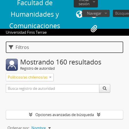
Facultad de
sesión
Humanidades y
Navegar
Comunicaciones
Universidad Finis Terrae
Filtros
Mostrando 160 resultados
Registro de autoridad
Políticos/as chilenos/as
Opciones avanzadas de búsqueda
Ordenar por:
Nombre