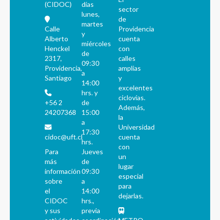
(CIDOC)
días
sector
lunes,
de
martes
Calle
Providencia
y
Alberto
cuenta
miércoles
Henckel
con
de
2317,
calles
09:30
Providencia,
amplias
a
Santiago
y
14:00
excelentes
hrs. y
ciclovías.
+56 2
de
Además,
24207368
15:00
la
a
Universidad
17:30
cidoc@uft.cl
cuenta
hrs.
con
Para
Jueves
un
más
de
lugar
información
09:30
especial
sobre
a
para
el
14:00
dejarlas.
CIDOC
hrs.,
y sus
previa