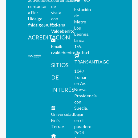
actividades,
coordinación
METRO
contactar
de
Estación
a Flor
visita
de
Hidalgo
con
Metro
fhidalgo@uft.cl
Roxana
Los
Valdebenito.
Leones.
ACREDITACIÓN
Línea
Email:
1/6.
rvaldebenito@uft.cl
TRANSANTIAGO
SITIOS
104 /
DE
Tomar
en Av.
INTERÉS
Nueva
Providencia
con
Suecia,
Universidad
bajar
Finis
en el
Terrae
paradero
Pc24-