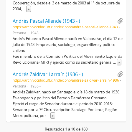
Cooperación, desde el 3 de marzo de 2003 al 1° de octubre de
2004,
...
»
Andrés Pascal Allende (1943 - )
https://archivocidoc.uft.cl/index.php/andres-pascal-allende-1943
Persona
1943 -
Andrés Eduardo Pascal Allende nació en Valparaíso, el día 12 de
julio de 1943.​ Empresario, sociólogo, exguerrillero y político
chileno.
Fue miembro de la Comisión Política del Movimiento Izquierda
Revolucionaria (MIR) y ejerció como su secretario general
...
»
Andrés Zaldívar Larraín (1936 - )
https://archivocidoc.uft.cl/index.php/andres-zaldivar-larrain-1936
Persona
1936 -
Andrés Zaldívar, nació en Santiago el día 18 de marzo de 1936.
Es abogado y político del Partido Demócrata Cristiano.
Ejerció el cargo de Senador durante el período 2010-2018;
Senador por la 7ª Circunscripción Santiago Poniente, Región
Metropolitana, por
...
»
Resultados 1 a 10 de 160