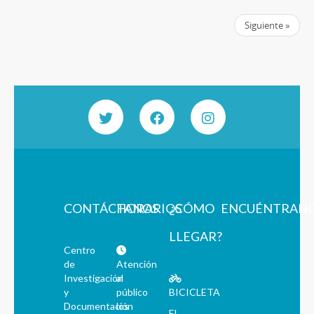
Siguiente »
CONTÁCTANOS
HORARIOS
¿CÓMO
ENCUÉNTRAN
LLEGAR?
Centro
de
Atención
Investigación
al
y
público
BICICLETA
Documentación
los
El