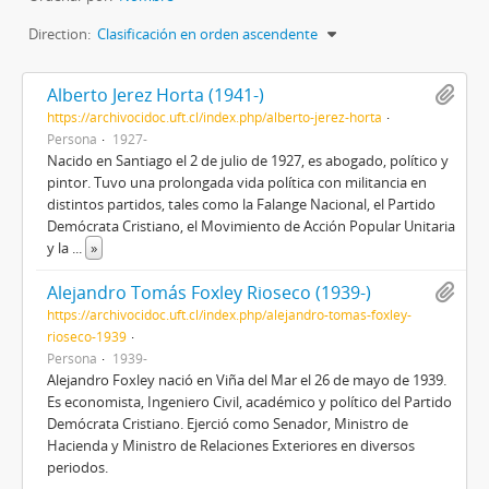
Direction:
Clasificación en orden ascendente
Alberto Jerez Horta (1941-)
https://archivocidoc.uft.cl/index.php/alberto-jerez-horta
Persona
1927-
Nacido en Santiago el 2 de julio de 1927, es abogado, político y
pintor. Tuvo una prolongada vida política con militancia en
distintos partidos, tales como la Falange Nacional, el Partido
Demócrata Cristiano, el Movimiento de Acción Popular Unitaria
y la
...
»
Alejandro Tomás Foxley Rioseco (1939-)
https://archivocidoc.uft.cl/index.php/alejandro-tomas-foxley-
rioseco-1939
Persona
1939-
Alejandro Foxley nació en Viña del Mar el 26 de mayo de 1939.
Es economista, Ingeniero Civil, académico y político del Partido
Demócrata Cristiano. Ejerció como Senador, Ministro de
Hacienda y Ministro de Relaciones Exteriores en diversos
periodos.