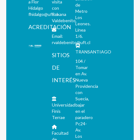
a Flor
visita
de
Hidalgo
con
Metro
fhidalgo@uft.cl
Roxana
Los
Valdebenito.
Leones.
ACREDITACIÓN
Línea
Email:
1/6.
rvaldebenito@uft.cl
TRANSANTIAGO
SITIOS
104 /
DE
Tomar
en Av.
INTERÉS
Nueva
Providencia
con
Suecia,
Universidad
bajar
Finis
en el
Terrae
paradero
Pc24-
Av.
Facultad
Los
de