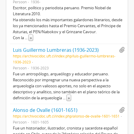
Persoon
1936-
Escritor, político y periodista peruano. Premio Nobel de
Literatura 2010.
Ha obtenido los más importantes galardones literarios, desde
los ya mencionados hasta el Premio Cervantes, el Príncipe de
Asturias, el PEN/Nabokov y el Grinzane Cavour.
Con la
...
»
Luis Guillermo Lumbreras (1936-2023)
https://archivocidoc.uft.cl/index.php/luis-guillermo-lumbreras-
1936-2023
Persoon
1936-2023
Fue un antropólogo, arqueólogo y educador peruano.
Reconocido por impregnar una nueva perspectiva a la
arqueología con valiosos aportes, no solo en el aspecto
descriptivo y analítico, sino también en el plano teórico de la
definición de la arqueología
...
»
Alonso de Ovalle (1601-1651)
https://archivocidoc.uft.cl/index.php/alonso-de-ovalle-1601-1651
Persoon
1601-1605
Fue un historiador, ilustrador, cronista y sacerdote español