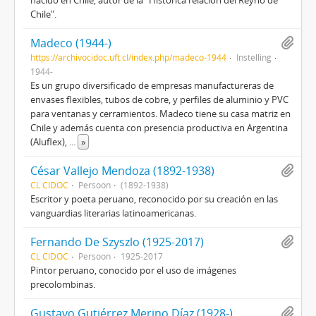
nacido en Chile, autor de la "Histórica relación del Reyno de
Chile".
Madeco (1944-)
https://archivocidoc.uft.cl/index.php/madeco-1944
Instelling
1944-
Es un grupo diversificado de empresas manufactureras de
envases flexibles, tubos de cobre, y perfiles de aluminio y PVC
para ventanas y cerramientos. Madeco tiene su casa matriz en
Chile y además cuenta con presencia productiva en Argentina
(Aluflex),
...
»
César Vallejo Mendoza (1892-1938)
CL CIDOC
Persoon
(1892-1938)
Escritor y poeta peruano, reconocido por su creación en las
vanguardias literarias latinoamericanas.
Fernando De Szyszlo (1925-2017)
CL CIDOC
Persoon
1925-2017
Pintor peruano, conocido por el uso de imágenes
precolombinas.
Gustavo Gutiérrez Merino Díaz (1928-)