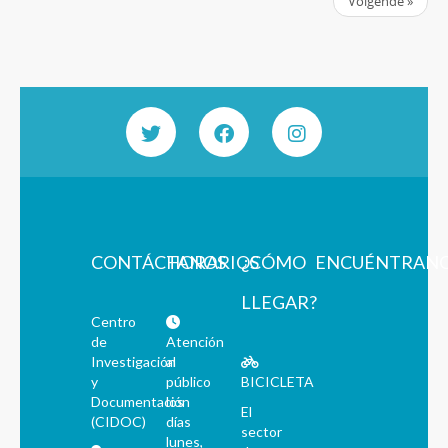
Volgende »
CONTÁCTANOS
HORARIOS
¿CÓMO
ENCUÉNTRAN
LLEGAR?
Centro
de
Atención
Investigación
al
y
público
BICICLETA
Documentación
los
El
(CIDOC)
días
sector
lunes,