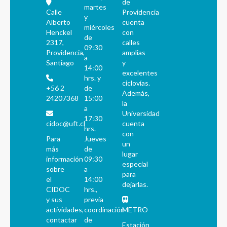
de
martes
Calle
Providencia
y
Alberto
cuenta
miércoles
Henckel
con
de
2317,
calles
09:30
Providencia,
amplias
a
Santiago
y
14:00
excelentes
hrs. y
ciclovías.
+56 2
de
Además,
24207368
15:00
la
a
Universidad
17:30
cidoc@uft.cl
cuenta
hrs.
con
Para
Jueves
un
más
de
lugar
información
09:30
especial
sobre
a
para
el
14:00
dejarlas.
CIDOC
hrs.,
y sus
previa
actividades,
coordinación
METRO
contactar
de
Estación