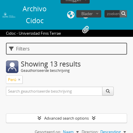
Archivo
Blader
Cidoc
Cidoc - Universidad Finis Terrae
Filters
Showing 13 results
Geauthoriseerde beschrijving
Perú
Advanced search options
Gesorteerd op:
Naam
Direction:
Descending