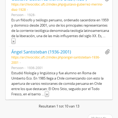
https://archivocidoc.uft.cl/index.php/gustavo-gutierrez-merino-
diaz-1928
Persoon
1928-
Es un filósofo y teólogo peruano, ordenado sacerdote en 1959
y dominico desde 2001, uno de los principales representantes
de la corriente teológica denominada teología latinoamericana
de la liberación, una de las más influyentes del siglo XX. Es,
...
»
Ángel Santisteban (1936-2001)
https://archivocidoc.uft.cl/index.php/angel-santisteban-1936-
2001
Persoon
1936-2001
Estudió filología y lingüística y fue alumno en Roma de
Umberto Eco. En 1985 llega a Chile comenzando con esto la
apertura de varios restoranes de comida peruana en Chile
entre los que destacan: El Otro Sitio, seguido por el Todo
Fresco, en el barrio
...
»
Resultaten 1 tot 10 van 13