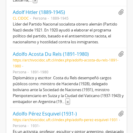
Lastarria;
...
»
Adolf Hitler (1889-1945)
CL CIDOC
Persona
1889-1945
Líder del Partido Nacional socialista obrero alemán (Partido
Nazi) desde 1921. En 1920 ayudó a elaborar el programa
político del partido, basado e el antisemitismo racista, el
nacionalismo y hostilidad contra los inmigrantes.
Adolfo Acosta Du Rels (1891-1980)
https://archivocidoc.uft.cl/index.php/adolfo-acosta-du-rels-1891-
1980
Persona
1891-1980
Diplomático y escritor. Costa du Rels desempeñó cargos
públicos como: ministro de Hacienda (1928), delegado
boliviano ante la Sociedad de Naciones (1931), ministro
Plenipotenciario en Suiza y la Ciudad del Vaticano (1937-1943) y
embajador en Argentina (19
...
»
Adolfo Pérez Esquivel (1931-)
https://archivocidoc.uft.cl/index.php/adolfo-perez-esquivel-1931
Persona
1931-
Es un activista, profesor, escultor y pintor argentino, destacado