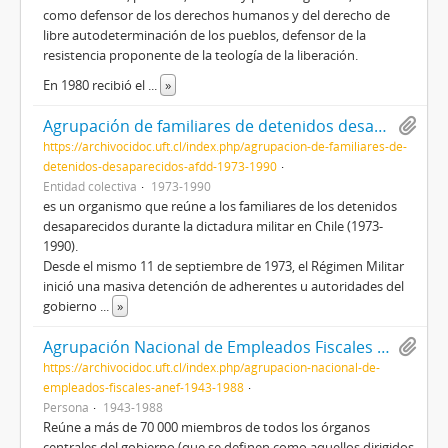
como defensor de los derechos humanos y del derecho de
libre autodeterminación de los pueblos, defensor de la
resistencia proponente de la teología de la liberación.
En 1980 recibió el
...
»
Agrupación de familiares de detenidos desaparecidos (AFDD) (1973-1990)
https://archivocidoc.uft.cl/index.php/agrupacion-de-familiares-de-
detenidos-desaparecidos-afdd-1973-1990
Entidad colectiva
1973-1990
es un organismo que reúne a los familiares de los detenidos
desaparecidos durante la dictadura militar en Chile (1973-
1990).
Desde el mismo 11 de septiembre de 1973, el Régimen Militar
inició una masiva detención de adherentes u autoridades del
gobierno
...
»
Agrupación Nacional de Empleados Fiscales (ANEF) (1943-1988)
https://archivocidoc.uft.cl/index.php/agrupacion-nacional-de-
empleados-fiscales-anef-1943-1988
Persona
1943-1988
Reúne a más de 70 000 miembros de todos los órganos
centrales del gobierno (que se definen como aquellos dirigidos