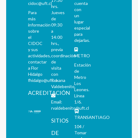
17:30
cidoc@uft.cl
cuenta
hrs.
con
Para
Jueves
un
más
de
lugar
información
09:30
especial
sobre
a
para
el
14:00
dejarlas.
CIDOC
hrs.,
y sus
previa
actividades,
coordinación
METRO
contactar
de
Estación
a Flor
visita
de
Hidalgo
con
Metro
fhidalgo@uft.cl
Roxana
Los
Valdebenito.
Leones.
ACREDITACIÓN
Línea
Email:
1/6.
rvaldebenito@uft.cl
TRANSANTIAGO
SITIOS
104 /
DE
Tomar