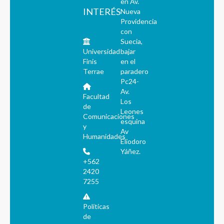
en Av.
INTERÉS
Nueva
Providencia
con
Suecia,
Universidad
bajar
Finis
en el
Terrae
paradero
Pc24-
Av.
Facultad
Los
de
Leones
Comunicaciones
esquina
y
Av
Humanidades
Eliodoro
Yáñez.
+562
2420
7255
Políticas
de