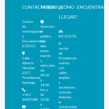
CONTÁCTANOS
HORARIOS
¿CÓMO
ENCUÉNTRAN
LLEGAR?
Centro
de
Atención
Investigación
al
y
público
BICICLETA
Documentación
los
El
(CIDOC)
días
sector
lunes,
de
martes
Calle
Providencia
y
Alberto
cuenta
miércoles
Henckel
con
de
2317,
calles
09:30
Providencia,
amplias
a
Santiago
y
14:00
excelentes
hrs. y
ciclovías.
+56 2
de
Además,
24207368
15:00
la
a
Universidad