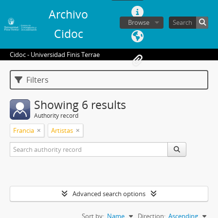
Archivo
Browse
Cidoc
Cidoc - Universidad Finis Terrae
Filters
Showing 6 results
Authority record
Francia
Artistas
Advanced search options
Sort by:
Name
Direction:
Ascending