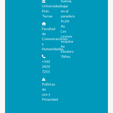
Suecia,
Universidad
bajar
Finis
en el
Terrae
paradero
Pc24-
Av.
Facultad
Los
de
Leones
Comunicaciones
esquina
y
Av
Humanidades
Eliodoro
Yáñez.
+562
2420
7255
Políticas
de
uso y
Privacidad