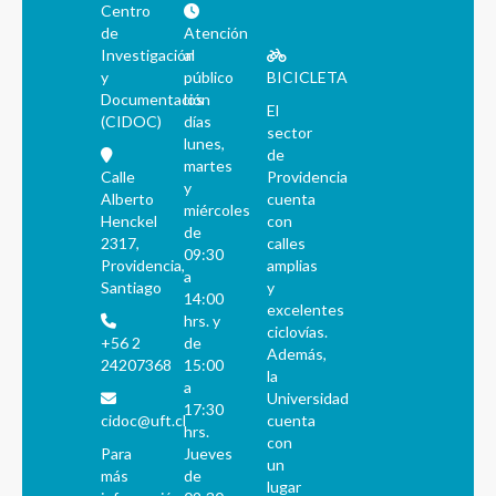
Centro
de
Atención
Investigación
al
y
público
BICICLETA
Documentación
los
El
(CIDOC)
días
sector
lunes,
de
martes
Calle
Providencia
y
Alberto
cuenta
miércoles
Henckel
con
de
2317,
calles
09:30
Providencia,
amplias
a
Santiago
y
14:00
excelentes
hrs. y
ciclovías.
+56 2
de
Además,
24207368
15:00
la
a
Universidad
17:30
cidoc@uft.cl
cuenta
hrs.
con
Para
Jueves
un
más
de
lugar