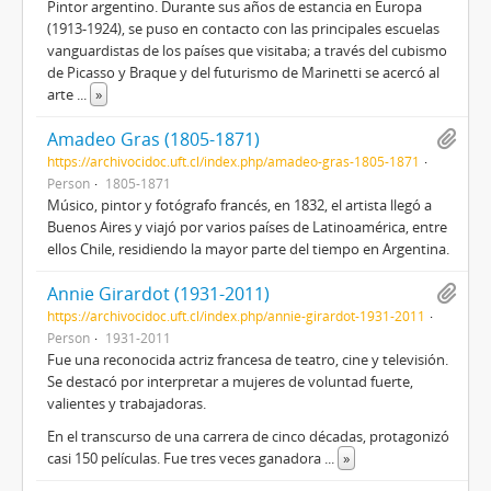
Pintor argentino. Durante sus años de estancia en Europa
(1913-1924), se puso en contacto con las principales escuelas
vanguardistas de los países que visitaba; a través del cubismo
de Picasso y Braque y del futurismo de Marinetti se acercó al
arte
...
»
Amadeo Gras (1805-1871)
https://archivocidoc.uft.cl/index.php/amadeo-gras-1805-1871
Person
1805-1871
Músico, pintor y fotógrafo francés, en 1832, el artista llegó a
Buenos Aires y viajó por varios países de Latinoamérica, entre
ellos Chile, residiendo la mayor parte del tiempo en Argentina.
Annie Girardot (1931-2011)
https://archivocidoc.uft.cl/index.php/annie-girardot-1931-2011
Person
1931-2011
Fue una reconocida actriz francesa de teatro, cine y televisión.​
Se destacó por interpretar a mujeres de voluntad fuerte,
valientes y trabajadoras.
En el transcurso de una carrera de cinco décadas, protagonizó
casi 150 películas. Fue tres veces ganadora
...
»