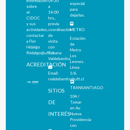
información
09:30
especial
sobre
a
para
el
14:00
dejarlas.
CIDOC
hrs.,
y sus
previa
actividades,
coordinación
METRO
contactar
de
Estación
a Flor
visita
de
Hidalgo
con
Metro
fhidalgo@uft.cl
Roxana
Los
Valdebenito.
Leones.
ACREDITACIÓN
Línea
Email:
1/6.
rvaldebenito@uft.cl
TRANSANTIAGO
SITIOS
104 /
DE
Tomar
en Av.
INTERÉS
Nueva
Providencia
con