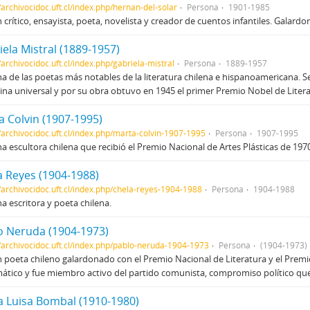
//archivocidoc.uft.cl/index.php/hernan-del-solar
Persona
1901-1985
 crítico, ensayista, poeta, novelista y creador de cuentos infantiles. Galard
ela Mistral (1889-1957)
/archivocidoc.uft.cl/index.php/gabriela-mistral
Persona
1889-1957
a de las poetas más notables de la literatura chilena e hispanoamericana. Se 
na universal y por su obra obtuvo en 1945 el primer Premio Nobel de Liter
a Colvin (1907-1995)
//archivocidoc.uft.cl/index.php/marta-colvin-1907-1995
Persona
1907-1995
a escultora chilena que recibió el Premio Nacional de Artes Plásticas de 197
a Reyes (1904-1988)
//archivocidoc.uft.cl/index.php/chela-reyes-1904-1988
Persona
1904-1988
a escritora y poeta chilena.
o Neruda (1904-1973)
//archivocidoc.uft.cl/index.php/pablo-neruda-1904-1973
Persona
(1904-1973)
 poeta chileno galardonado con el Premio Nacional de Literatura y el Pre
ático y fue miembro activo del partido comunista, compromiso político q
a Luisa Bombal (1910-1980)