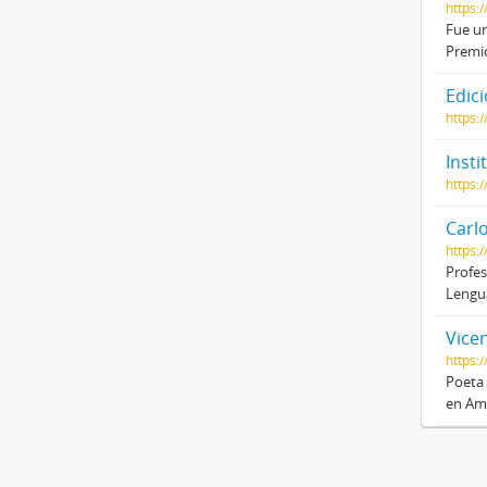
https:
Fue un
Premio
Edici
https:
Inst
https:
Carl
https:
Profes
Lengua
Vice
https:
Poeta 
en Amé