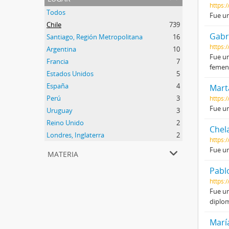
https:
Todos
Fue un
Chile
739
Gabri
Santiago, Región Metropolitana
16
https:/
Argentina
10
Fue un
Francia
7
femeni
Estados Unidos
5
España
4
Mart
Perú
3
https:
Fue un
Uruguay
3
Reino Unido
2
Chel
Londres, Inglaterra
2
https:
Fue un
materia
Pabl
https:
Fue un
diplom
Marí