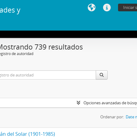
Iniciar 
ades y
Mostrando 739 resultados
egistro de autoridad
Opciones avanzadas de bús
Ordenar por:
Date 
án del Solar (1901-1985)