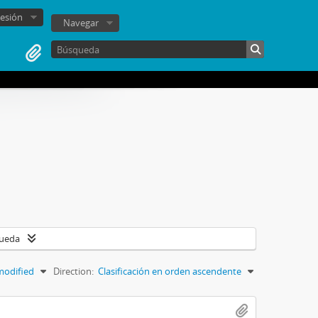
sesión
Navegar
queda
modified
Direction:
Clasificación en orden ascendente