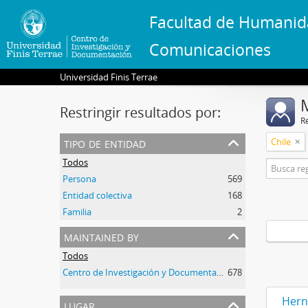
Facultad de Humanid
Comunicaciones
Universidad Finis Terrae
Restringir resultados por:
R
tipo de entidad
Chile
Todos
Persona
569
Entidad colectiva
168
Familia
2
maintained by
Todos
Centro de Investigación y Documentación, Universidad Finis Terrae
678
1
1
1
Hern
lugar