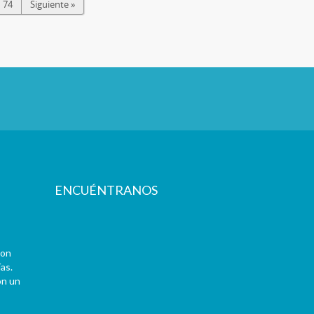
74
Siguiente »
ENCUÉNTRANOS
con
as.
on un