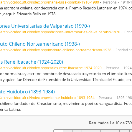
//archivocidoc.uft.cl/index.php/maria-luisa-bombal-1910-1980
Persona
1910-
a escritora chilena, condecorada con el Premio Ricardo Latcham en 1974, co
 Joaquín Edwards Bello en 1978.
ones Universitarias de Valparaíso (1970-)
//archivocidoc.uft.cl/index.php/ediciones-universitarias-de-valparaiso-1970
Enti
ituto Chileno Norteamericano (1938-)
//archivocidoc.uft.cl/index.php/instituto-chileno-norteamericano-1938
Entidad co
os René Ibacache (1924-2020)
//archivocidoc.uft.cl/index.php/carlos-rene-ibacache-1924-2020
Persona
1924
or normalista y escritor, hombre de destacada trayectoria en el ámbito litera
 y quien fue Director de Extensión de la Universidad Técnica del Estado, en V
nte Huidobro (1893-1984)
//archivocidoc.uft.cl/index.php/vicente-huidobro-1893-1984
Persona
1893-19
chileno fundador del Creacionismo, movimiento poético vanguardista. Fue 
rica Latina.
Resultados 1 a 10 de 739