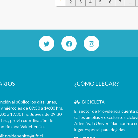
1
2
3
4
5
6
7
...
ARIOS
¿CÓMO LLEGAR?
ción al público los días lunes,
BICICLETA
y miércoles de 09:30 a 14:00 hrs.
El sector de Providencia cuenta 
:00 a 17:30 hrs. Jueves de 09:30
calles amplias y excelentes cicloví
 hrs., previa coordinación de
Además, la Universidad cuenta c
con Roxana Valdebenito.
lugar especial para dejarlas.
il:
rvaldebenito@uft.cl