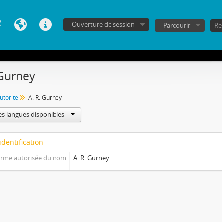
Ouverture de session
Parcourir
 Gurney
utorité
A. R. Gurney
es langues disponibles
identification
rme autorisée du nom
A. R. Gurney