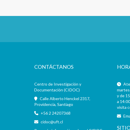
CONTÁCTANOS
HOR
Centro de Investigación y
Aten
Documentación (CIDOC)
martes 
y de 15
Calle Alberto Henckel 2317,
a 14:00
Providencia, Santiago
visita 
+56 2 24207368
Ema
cidoc@uft.cl
SITI