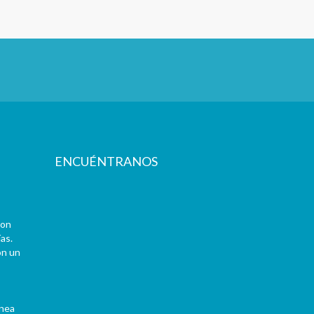
ENCUÉNTRANOS
con
as.
on un
ínea