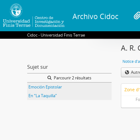
Archivo Cidoc
Cidoc - Universidad Finis Terrae
A. R.
Notice d'a
Sujet sur
Autr
Parcourir 2 résultats
Emoción Epistolar
Zone d'
En “La Taquilla”
Fo