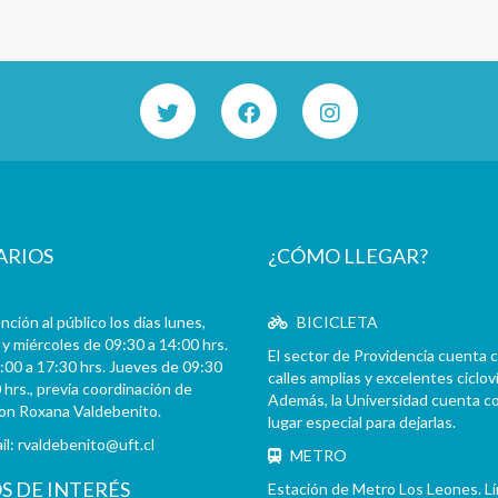
ARIOS
¿CÓMO LLEGAR?
ción al público los días lunes,
BICICLETA
y miércoles de 09:30 a 14:00 hrs.
El sector de Providencia cuenta 
:00 a 17:30 hrs. Jueves de 09:30
calles amplias y excelentes cicloví
 hrs., previa coordinación de
Además, la Universidad cuenta c
con Roxana Valdebenito.
lugar especial para dejarlas.
il:
rvaldebenito@uft.cl
METRO
OS DE INTERÉS
Estación de Metro Los Leones. L