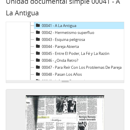
Unidad documental simple 00041 - A
00038 - Nostalgia De Tango
La Antigua
00039 - Las Caras De Un Festival
00040 - Una Extraña Sicoanalista
00041 - A La Antigua
00042 - Hermetismo superfluo
00043 - Esquina peligrosa
00044 - Pareja Abierta
00045 - Entre El Poder, La Fé y La Razón
00046 - ¿Onda Retro?
00047 - Para Reír Con Los Problemas De Pareja
00048 - Pasan Los Años
00049 - Infancia Revisitada
00050 - Preguntas Sin Respuestas
00051 - Las Voces De Albertina
00052 - Romance Entre Viudos
00053 - Herida Auntoinflingida
00054 - ¡Palabras! ¿Palabras?
00055 - Todos En Un Ascensor