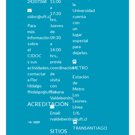
24207368
15:00
la
a
Universidad
17:30
cidoc@uft.cl
cuenta
hrs.
con
Para
Jueves
un
más
de
lugar
información
09:30
especial
sobre
a
para
el
14:00
dejarlas.
CIDOC
hrs.,
y sus
previa
actividades,
coordinación
METRO
contactar
de
Estación
a Flor
visita
de
Hidalgo
con
Metro
fhidalgo@uft.cl
Roxana
Los
Valdebenito.
Leones.
ACREDITACIÓN
Línea
Email:
1/6.
rvaldebenito@uft.cl
TRANSANTIAGO
SITIOS