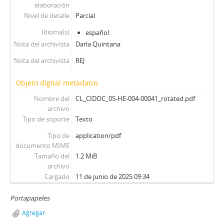
00112 - Reestreno Mexicano
elaboración
00113 - Pequeña Historia De Chile: El Dedo En La LLaga
Nivel de detalle
Parcial
00114 - La Difícil Adolescencia
Idioma(s)
español
00115 - Tras La Crónica Roja
Nota del archivista
Darla Quintana
00116 - Albee Renace
00117 - La Pérgola: Con El Éxito De Siempre
Nota del archivista
REJ
00118 - Con Estilo Propio
Objeto digital metadatos
00119 - Sólo Para Reir
00120 - De Argentina A Maipú
Nombre del
CL_CIDOC_05-HE-004-00041_rotated.pdf
00121 - Don Marco y Don Antonio
archivo
Tipo de soporte
Texto
00122 - Teatro Estático
00123 - Con Sabor A Añejo
Tipo de
application/pdf
00124 - Alí Babá y los 40 ladrones
documento MIME
Tamaño del
00125 - Sabor A Verdad
1.2 MiB
archivo
00126 - Eclipse De Luna
Cargado
11 de junio de 2025 09:34
00127 - Kafka En Escena
00128 - Las Tensiones De Siempre
Portapapeles
00129 - Ameno E Indoloro
Agregar
00130 - En El País De La Zancadilla