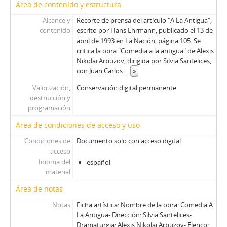
Área de contenido y estructura
00075 - Un Tarturfo Contemporáneo
00076 - Pigmalión Revisitado
Alcance y
Recorte de prensa del artículo "A La Antigua",
00077 - Esperando Al Tren
contenido
escrito por Hans Ehrmann, publicado el 13 de
00078 - Reunión De Familia
abril de 1993 en La Nación, página 105. Se
critica la obra "Comedia a la antigua" de Alexis
00079 - Un Mundo De Soledades
Nikolai Arbuzov, dirigida por Silvia Santelices,
00080 - Ambiciones Que Matan
con Juan Carlos
...
»
00081 - Zapping En Escena
Valorización,
Conservación digital permanente
00082 - Tarzán sin selva
destrucción y
00083 - Todo Por Un Galán
programación
00084 - A Los Dados Con El Mundo
Área de condiciones de acceso y uso
00085 - Marionetas Con Futuro
00086 - La Venganza Del Príncipe
Condiciones de
Documento solo con acceso digital
00087 - Vida En Pareja
acceso
Idioma del
00088 - Viaje Fantástico
español
material
00089 - En Plena Búsqueda
00090 - Breve Encuentro
Área de notas
00091 - Moliére Con Estilo
Notas
Ficha artística: Nombre de la obra: Comedia A
00092 - El Otro Parra Y El Otro Pérez
La Antigua- Dirección: Silvia Santelices-
00093 - Vida De Población
Dramaturgia: Alexis Nikolai Arbuzov- Elenco: