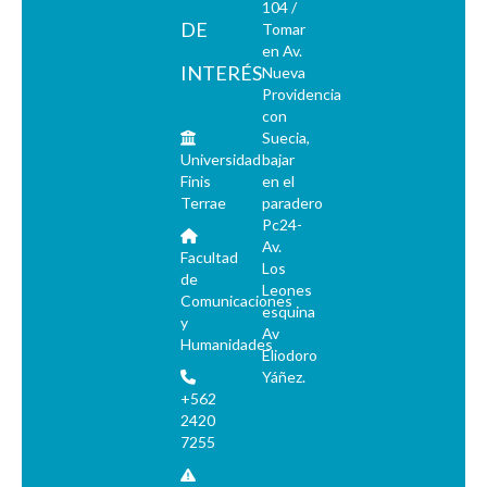
104 /
DE
Tomar
en Av.
INTERÉS
Nueva
Providencia
con
Suecia,
Universidad
bajar
Finis
en el
Terrae
paradero
Pc24-
Av.
Facultad
Los
de
Leones
Comunicaciones
esquina
y
Av
Humanidades
Eliodoro
Yáñez.
+562
2420
7255