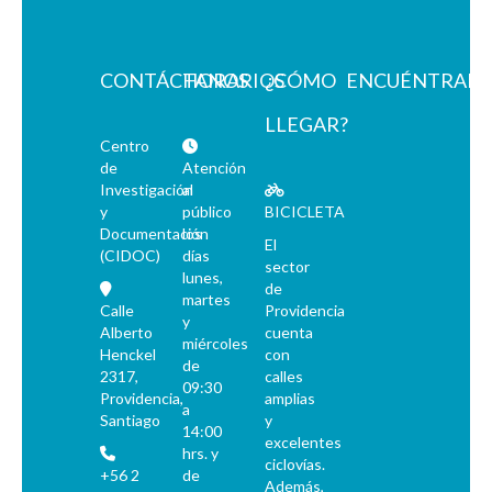
CONTÁCTANOS
HORARIOS
¿CÓMO
ENCUÉNTRAN
LLEGAR?
Centro
de
Atención
Investigación
al
y
público
BICICLETA
Documentación
los
El
(CIDOC)
días
sector
lunes,
de
martes
Calle
Providencia
y
Alberto
cuenta
miércoles
Henckel
con
de
2317,
calles
09:30
Providencia,
amplias
a
Santiago
y
14:00
excelentes
hrs. y
ciclovías.
+56 2
de
Además,