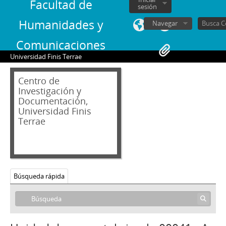
Facultad de
00019 - Manu Militari
sesión
00020 - Amor Y Humor
Humanidades y
Navegar
00021 - El Segundo Shakespeare
00022 - Eso Del Amor
Comunicaciones
00023 - Con Estilo Propio
Universidad Finis Terrae
00024 - Cruel Rito Entre Universitarios
00025 - Vacas Sagradas Y Profanas
Centro de
00026 - Rey Lear
Investigación y
Documentación,
00027 - Mare Mágnum De Tutti Quanti
Universidad Finis
00028 - Bombardeo De Imágenes
Terrae
00029 - Historieta Y Algo Más
00030 - Una Actriz Se Luce
00031 - El Sainete Resucitado
00032 - La Emoción Quieta
00033 - Hiel Con Gusto A Miel
Búsqueda rápida
00034 - Escoba Nueva En San Joaquín
00035 - Hablando Con Franqueza
00036 - Esperanza En Ristre
00037 - En El Reino De La Ambiguedad