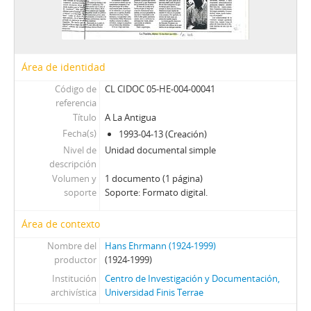
00056 - Onda Polemica
00057 - Asesinato Ritual
00058 - En El Arrayan
00059 - Aleph 8 1/2
Área de identidad
00060 - Buscando A Romeo
00061 - Pueblo Chico, Infierno Grande
Código de
CL CIDOC 05-HE-004-00041
00062 - Lihn En Escena
referencia
00063 - El Tony Grande
Título
A La Antigua
Fecha(s)
00064 - Virtuoso Agridulce
1993-04-13 (Creación)
Nivel de
00065 - El Misterioso Godot
Unidad documental simple
descripción
00066 - Monólogo De La Muerte
Volumen y
1 documento (1 página)
00067 - Una De Cal y Otra De…
soporte
Soporte: Formato digital.
00068 - El Difícil Tío Chejov
00069 - Traición A La Inglesa
Área de contexto
00070 - Huidobro En Escena
Nombre del
Hans Ehrmann (1924-1999)
00071 - Monólogo De La Desesperanza
productor
(1924-1999)
00072 - Intento Frustrado
Institución
Centro de Investigación y Documentación,
00073 - El Show De Boris
archivística
Universidad Finis Terrae
00074 - Islas Del Porfiado Amor