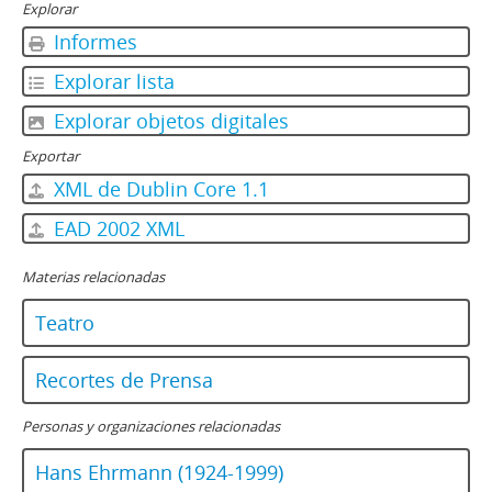
Explorar
00131 - Reencuentro Con El Pasado
00132 - Cada Oveja Sin Su Pareja
Informes
00133 - Historia De Soledades
Explorar lista
00134 - La Difícil Vejez
00135 - Enfasis En Lo Físico
Explorar objetos digitales
Exportar
XML de Dublin Core 1.1
EAD 2002 XML
Materias relacionadas
Teatro
Recortes de Prensa
Personas y organizaciones relacionadas
Hans Ehrmann (1924-1999)