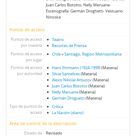
00094 - Virtuosismo Incompleto
Juan Carlos Bistotto, Nelly Meruane-
Escenografía: Germán Droghetti- Vestuario:
00095 - Vida De Población
Ninoska
00096 - ¿Para Qué?
00097 - Cinco Actores, Veintiún Personajes
Puntos de acceso
00098 - En La Plaza Ñuñoa
Puntos de acceso
Teatro
00099 - Amena, Pero...
por materia
Recortes de Prensa
00100 - Entre La Ilusión Y La Realidad
Puntos de acceso
Chile
»
Santiago, Región Metropolitana
00101 - Andrés Pérez: Un Nuevo Acierto
por lugar
00102 - Reunión De Familia
Puntos de acceso
Hans Ehrmann (1924-1999)
(Materia)
00103 - Perdidos En El Desierto
por autoridad
Silvia Santelices
(Materia)
00104 - El Salustio Y El Trúbico
Alexis Nikolai Arbuzov
(Materia)
00105 - Nueve Palabras
Juan Carlos Bistotto
(Materia)
Nelly Meruane
(Materia)
00106 - Tijeras, Maestro
Germán Droguetti
(Materia)
00107 - Sin Metas Claras
Tipo de puntos de
Crítica
00108 - Dinámico y Ameno
acceso
La Nación (diario)
00109 - Experimento Incompleto
00110 - Retortijones De Pareja
Área de control de la descripción
00111 - La cocinita: dos en una
Estado de
Revisado