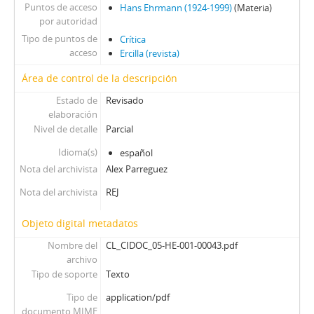
00114 - Montaña Rusa
Puntos de acceso
Hans Ehrmann (1924-1999)
(Materia)
00115 - ANTACH Cita En Octubre
por autoridad
00116 - Apoteosis Del Lugar Común
Tipo de puntos de
Crítica
002 - Teatro Chileno 71-80
acceso
Ercilla (revista)
003 - Teatro Chileno 81-90
Área de control de la descripción
004 - Teatro Chileno 91-98
Estado de
Revisado
elaboración
Nivel de detalle
Parcial
Idioma(s)
español
Nota del archivista
Alex Parreguez
Nota del archivista
REJ
Objeto digital metadatos
Nombre del
CL_CIDOC_05-HE-001-00043.pdf
archivo
Tipo de soporte
Texto
Tipo de
application/pdf
documento MIME