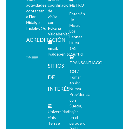
actividades,
coordinación
METRO
contactar
de
Estación
a Flor
visita
de
Hidalgo
con
Metro
fhidalgo@uft.cl
Roxana
Los
Valdebenito.
Leones.
ACREDITACIÓN
Línea
Email:
1/6.
rvaldebenito@uft.cl
TRANSANTIAGO
SITIOS
104 /
DE
Tomar
en Av.
INTERÉS
Nueva
Providencia
con
Suecia,
Universidad
bajar
Finis
en el
Terrae
paradero
Pc24-