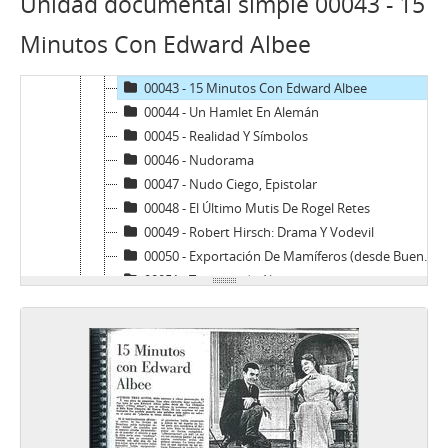
Unidad documental simple 00043 - 15
00040 - Las Dos Pasiones De Mayorga
Minutos Con Edward Albee
00041 - El Reino De Kafka En La “U”
00042 - La Caída De Un Dramaturgo (Desde Nueva York)
00043 - 15 Minutos Con Edward Albee
00044 - Un Hamlet En Alemán
00045 - Realidad Y Símbolos
00046 - Nudorama
00047 - Nudo Ciego, Epistolar
00048 - El Último Mutis De Rogel Retes
00049 - Robert Hirsch: Drama Y Vodevil
00050 - Exportación De Mamíferos (desde Buenos Aires)
00051 - Temporada Alemana
00052 - La Pérgola «Paralela» En Los Barrios
00053 - El Porqué De Moya Grau
00054 - El Actor Que Se Convirtió En Negro
00055 - Una Pesada Moratoria
00056 - Un Juego De La Verdad
00057 - “Marat-Sade”: La Cordura De Los Locos