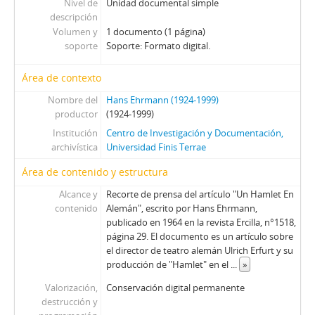
Nivel de
Unidad documental simple
00077 - Víctor Jara Un Juglar En Inglaterra
descripción
00078 - Alejandro Jodorowsky, El Mimo Que No Volvió
Volumen y
1 documento (1 página)
00079 - ICTUS Juega A La Verdad
soporte
Soporte: Formato digital.
00080 - Adiós Al ITUCH
00081 - Sigue La Serie Del ITUCH
Área de contexto
00082 - TEUC Una “Toma” De Muchos Colores
Nombre del
Hans Ehrmann (1924-1999)
00083 - ITUCH Por El Camino Viceral
productor
(1924-1999)
00084 - ICTUS Y Ahora, Un Elefante Blanco
Institución
Centro de Investigación y Documentación,
00085 - Los Ángeles Poca Paz En El “Evangelio”
archivística
Universidad Finis Terrae
00086 - El Controvertido Evangelio
Área de contenido y estructura
00087 - ICTUS Sin Brújula
00088 - El Nudo Del Pasado
Alcance y
Recorte de prensa del artículo "Un Hamlet En
contenido
00089 - El Hombre Y La Muerte
Alemán", escrito por Hans Ehrmann,
publicado en 1964 en la revista Ercilla, n°1518,
00090 - Experimento Ameno
página 29. El documento es un artículo sobre
00091 - De Aficionados A Profesionales
el director de teatro alemán Ulrich Erfurt y su
00092 - Reaparición De Egon Wolff
producción de "Hamlet" en el
...
»
00093 - Visitas Penquistas
Valorización,
Conservación digital permanente
00094 - Experimento Innecesario
destrucción y
00095 - Planes A Granel