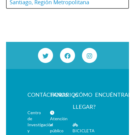
Santiago, Región Metropolitana
CONTÁCTANOS
HORARIOS
¿CÓMO
ENCUÉNTRAN
LLEGAR?
Centro
de
Atención
Investigación
al
y
público
BICICLETA