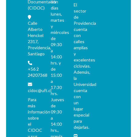
Documentación
los
El
(CIDOC)
días
sector
lunes,
de
martes
Calle
Providencia
y
Alberto
cuenta
miércoles
Henckel
con
de
2317,
calles
09:30
Providencia,
amplias
a
Santiago
y
14:00
excelentes
hrs. y
ciclovías.
+56 2
de
Además,
24207368
15:00
la
a
Universidad
17:30
cidoc@uft.cl
cuenta
hrs.
con
Para
Jueves
un
más
de
lugar
información
09:30
especial
sobre
a
para
el
14:00
dejarlas.
CIDOC
hrs.,
y sus
previa