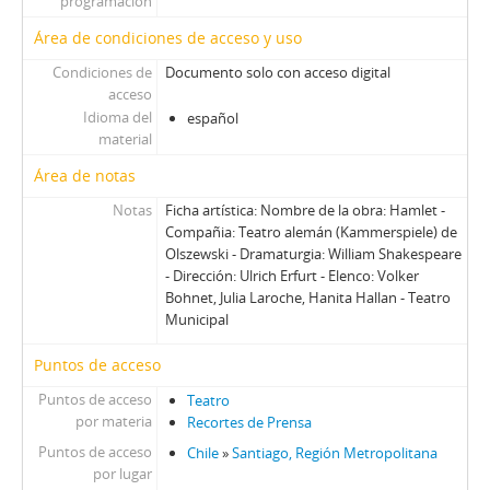
programación
00096 - Premio Nacional Pigmalión A La Chilena
Área de condiciones de acceso y uso
00097 - Moda De Verano Actores Al Natural
00098 - Tres Actores Y Treinta Sillas
Condiciones de
Documento solo con acceso digital
acceso
00099 - El Álgebra Del Amor
Idioma del
español
00100 - Las Sillas Vacías
material
00101 - Censura Chijuda, Grusonda, Culpona
Área de notas
00102 - Camino Mal Pavimentado
00103 - K.O. Al Matrimonio
Notas
Ficha artística: Nombre de la obra: Hamlet -
00104 - Un Ritmo Del Diablo
Compañia: Teatro alemán (Kammerspiele) de
00105 - En Casa De Joe Egg
Olszewski - Dramaturgia: William Shakespeare
- Dirección: Ulrich Erfurt - Elenco: Volker
00106 - Liturgia Entre Azulejos
Bohnet, Julia Laroche, Hanita Hallan - Teatro
00107 - Jorge Díaz En Marcha Atrás
Municipal
00108 - Bajo El Signo De Brecht
00109 - Ionesco En Chile Vanguardista De Ayer
Puntos de acceso
00110 - Brecht Y La Lucha De Clases
Puntos de acceso
Teatro
00111 - Con Su Propia “Semana Santa”
por materia
Recortes de Prensa
00112 - Cómo Vender La Esposa Y Ganar Dinero
Puntos de acceso
Chile
»
Santiago, Región Metropolitana
00113 - De Antofagasta Puntila Sin Extinguidor
por lugar