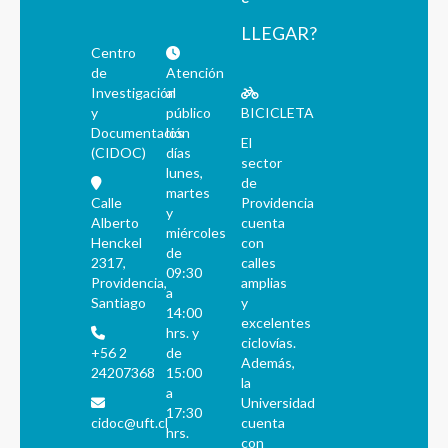
LLEGAR?
Centro
de
Atención
Investigación
al
y
público
BICICLETA
Documentación
los
El
(CIDOC)
días
sector
lunes,
de
martes
Calle
Providencia
y
Alberto
cuenta
miércoles
Henckel
con
de
2317,
calles
09:30
Providencia,
amplias
a
Santiago
y
14:00
excelentes
hrs. y
ciclovías.
+56 2
de
Además,
24207368
15:00
la
a
Universidad
17:30
cidoc@uft.cl
cuenta
hrs.
con