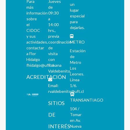
Para
Jueves
un
más
de
lugar
información
09:30
especial
sobre
a
para
el
14:00
dejarlas.
CIDOC
hrs.,
y sus
previa
actividades,
coordinación
METRO
contactar
de
Estación
a Flor
visita
de
Hidalgo
con
Metro
fhidalgo@uft.cl
Roxana
Los
Valdebenito.
Leones.
ACREDITACIÓN
Línea
Email:
1/6.
rvaldebenito@uft.cl
TRANSANTIAGO
SITIOS
104 /
DE
Tomar
en Av.
INTERÉS
Nueva