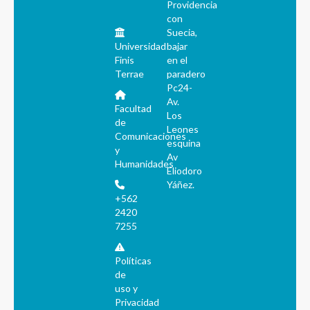
Providencia
con
Suecia,
Universidad
bajar
Finis
en el
Terrae
paradero
Pc24-
Av.
Facultad
Los
de
Leones
Comunicaciones
esquina
y
Av
Humanidades
Eliodoro
Yáñez.
+562
2420
7255
Políticas
de
uso y
Privacidad