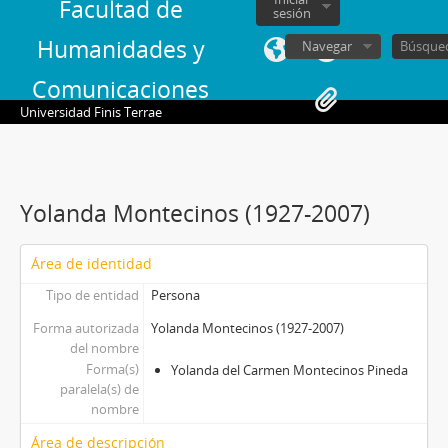
Facultad de
sesión
Humanidades y
Navegar
Comunicaciones
Universidad Finis Terrae
Yolanda Montecinos (1927-2007)
Área de identidad
Tipo de entidad
Persona
Forma autorizada
Yolanda Montecinos (1927-2007)
del nombre
Forma(s)
Yolanda del Carmen Montecinos Pineda
paralela(s) de
nombre
Área de descripción