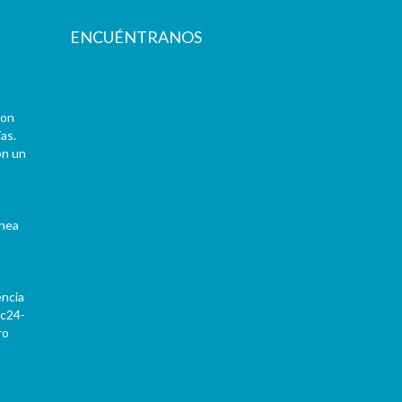
ENCUÉNTRANOS
con
as.
on un
ínea
encia
Pc24-
ro