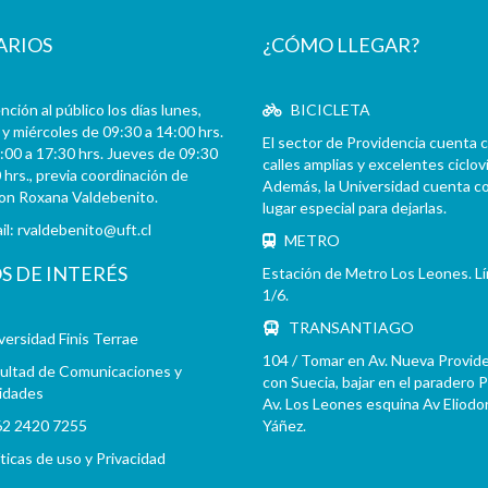
ARIOS
¿CÓMO LLEGAR?
ción al público los días lunes,
BICICLETA
y miércoles de 09:30 a 14:00 hrs.
El sector de Providencia cuenta 
:00 a 17:30 hrs. Jueves de 09:30
calles amplias y excelentes cicloví
 hrs., previa coordinación de
Además, la Universidad cuenta c
con Roxana Valdebenito.
lugar especial para dejarlas.
il:
rvaldebenito@uft.cl
METRO
OS DE INTERÉS
Estación de Metro Los Leones. L
1/6.
TRANSANTIAGO
versidad Finis Terrae
104 / Tomar en Av. Nueva Provid
ultad de Comunicaciones y
con Suecia, bajar en el paradero 
idades
Av. Los Leones esquina Av Eliodo
2 2420 7255
Yáñez.
íticas de uso y Privacidad