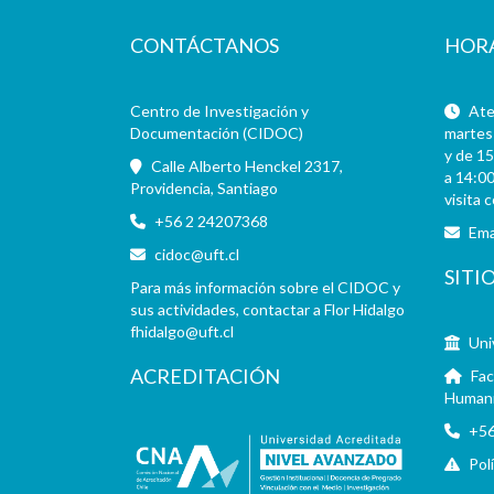
CONTÁCTANOS
HOR
Centro de Investigación y
Aten
Documentación (CIDOC)
martes 
y de 15
Calle Alberto Henckel 2317,
a 14:00
Providencia, Santiago
visita 
+56 2 24207368
Ema
cidoc@uft.cl
SITI
Para más información sobre el CIDOC y
sus actividades, contactar a Flor Hidalgo
fhidalgo@uft.cl
Uni
ACREDITACIÓN
Fac
Human
+56
Pol