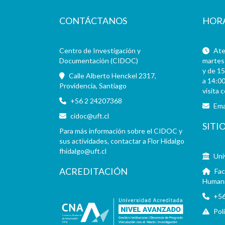
CONTÁCTANOS
HOR
Centro de Investigación y
Aten
Documentación (CIDOC)
martes 
y de 15
Calle Alberto Henckel 2317,
a 14:00
Providencia, Santiago
visita 
+56 2 24207368
Ema
cidoc@uft.cl
SITI
Para más información sobre el CIDOC y
sus actividades, contactar a Flor Hidalgo
fhidalgo@uft.cl
Uni
ACREDITACIÓN
Fac
Human
+56
Pol