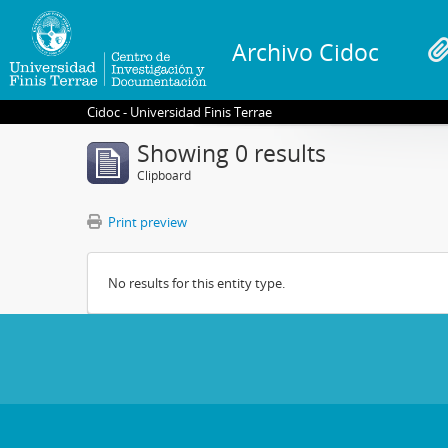
Archivo Cidoc
Cidoc - Universidad Finis Terrae
Showing 0 results
Clipboard
Print preview
No results for this entity type.