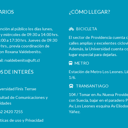
ARIOS
¿CÓMO LLEGAR?
ción al público los días lunes,
BICICLETA
y miércoles de 09:30 a 14:00 hrs.
El sector de Providencia cuenta 
:00 a 17:30 hrs. Jueves de 09:30
calles amplias y excelentes cicloví
 hrs., previa coordinación de
Además, la Universidad cuenta c
con Roxana Valdebenito.
lugar especial para dejarlas.
il:
rvaldebenito@uft.cl
METRO
OS DE INTERÉS
Estación de Metro Los Leones. L
1/6.
TRANSANTIAGO
versidad Finis Terrae
104 / Tomar en Av. Nueva Provid
ultad de Comunicaciones y
con Suecia, bajar en el paradero 
idades
Av. Los Leones esquina Av Eliodo
2 2420 7255
Yáñez.
íticas de uso y Privacidad