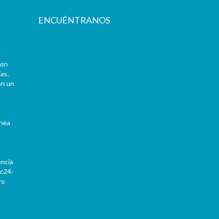
ENCUÉNTRANOS
con
as.
on un
ínea
encia
Pc24-
ro