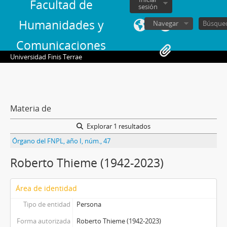
Facultad de
sesión
Humanidades y
Navegar
Comunicaciones
Universidad Finis Terrae
Materia de
Explorar 1 resultados
Órgano del FNPL, año I, núm., 47
Roberto Thieme (1942-2023)
Área de identidad
Tipo de entidad
Persona
Forma autorizada
Roberto Thieme (1942-2023)