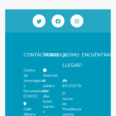
CONTÁCTANOS
HORARIOS
¿CÓMO
ENCUÉNTRAN
LLEGAR?
Centro
de
Atención
Investigación
al
y
público
BICICLETA
Documentación
los
El
(CIDOC)
días
sector
lunes,
de
martes
Calle
Providencia
y
Alberto
cuenta