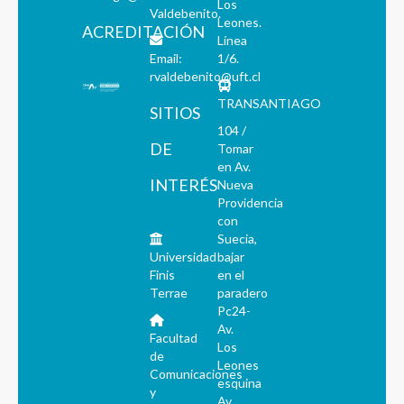
Los
Valdebenito.
Leones.
ACREDITACIÓN
Línea
Email:
1/6.
rvaldebenito@uft.cl
TRANSANTIAGO
SITIOS
104 /
DE
Tomar
en Av.
INTERÉS
Nueva
Providencia
con
Suecia,
Universidad
bajar
Finis
en el
Terrae
paradero
Pc24-
Av.
Facultad
Los
de
Leones
Comunicaciones
esquina
y
Av