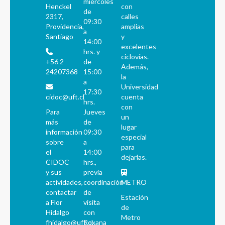
miércoles
Henckel
con
de
2317,
calles
09:30
Providencia,
amplias
a
Santiago
y
14:00
excelentes
hrs. y
ciclovías.
+56 2
de
Además,
24207368
15:00
la
a
Universidad
17:30
cidoc@uft.cl
cuenta
hrs.
con
Para
Jueves
un
más
de
lugar
información
09:30
especial
sobre
a
para
el
14:00
dejarlas.
CIDOC
hrs.,
y sus
previa
actividades,
coordinación
METRO
contactar
de
Estación
a Flor
visita
de
Hidalgo
con
Metro
fhidalgo@uft.cl
Roxana