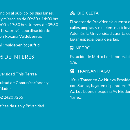
ción al público los días lunes,
BICICLETA
y miércoles de 09:30 a 14:00 hrs.
El sector de Providencia cuenta 
:00 a 17:30 hrs. Jueves de 09:30
calles amplias y excelentes cicloví
 hrs., previa coordinación de
Además, la Universidad cuenta c
con Roxana Valdebenito.
lugar especial para dejarlas.
il:
rvaldebenito@uft.cl
METRO
OS DE INTERÉS
Estación de Metro Los Leones. L
1/6.
TRANSANTIAGO
versidad Finis Terrae
104 / Tomar en Av. Nueva Provid
ultad de Comunicaciones y
con Suecia, bajar en el paradero 
idades
Av. Los Leones esquina Av Eliodo
2 2420 7255
Yáñez.
íticas de uso y Privacidad