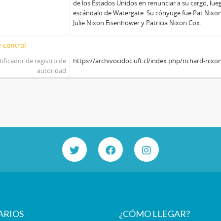
de los Estados Unidos en renunciar a su cargo, lue
escándalo de Watergate. Su cónyuge fue Pat Nixon 
Julie Nixon Eisenhower y Patricia Nixon Cox.
 control
tificador de registro de
https://archivocidoc.uft.cl/index.php/richard-nixo
autoridad
ARIOS
¿CÓMO LLEGAR?