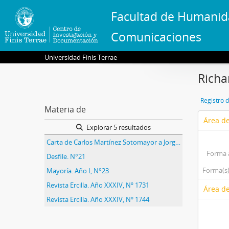
Facultad de Humanid
Comunicaciones
Universidad Finis Terrae
Richa
Registro 
Materia de
Área de
Explorar 5 resultados
Carta de Carlos Martínez Sotomayor a Jorge Alessandri
Forma 
Desfile. N°21
Forma(s)
Mayoría. Año I, N°23
Revista Ercilla. Año XXXIV, Nº 1731
Área de
Revista Ercilla. Año XXXIV, Nº 1744