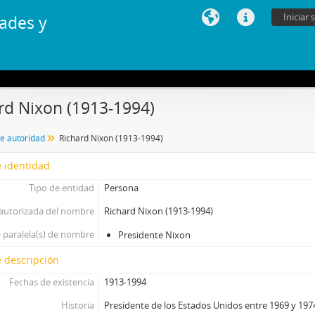
Iniciar 
ades y
rd Nixon (1913-1994)
de autoridad
Richard Nixon (1913-1994)
 identidad
Tipo de entidad
Persona
autorizada del nombre
Richard Nixon (1913-1994)
 paralela(s) de nombre
Presidente Nixon
 descripción
Fechas de existencia
1913-1994
Historia
Presidente de los Estados Unidos entre 1969 y 1974