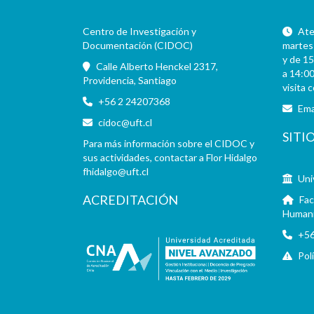
Centro de Investigación y
Aten
Documentación (CIDOC)
martes 
y de 15
Calle Alberto Henckel 2317,
a 14:00
Providencia, Santiago
visita 
+56 2 24207368
Ema
cidoc@uft.cl
SITI
Para más información sobre el CIDOC y
sus actividades, contactar a Flor Hidalgo
fhidalgo@uft.cl
Uni
ACREDITACIÓN
Fac
Human
+56
Pol