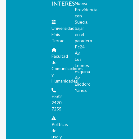
INTERÉS
Nueva
Providencia
con
Suecia,
Universidad
bajar
Finis
en el
Terrae
paradero
Pc24-
Av.
Facultad
Los
de
Leones
Comunicaciones
esquina
y
Av
Humanidades
Eliodoro
Yáñez.
+562
2420
7255
Políticas
de
uso y