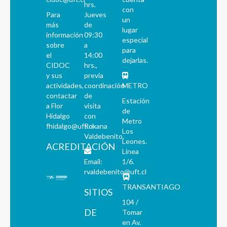
hrs.
con
Para
Jueves
un
más
de
lugar
información
09:30
especial
sobre
a
para
el
14:00
dejarlas.
CIDOC
hrs.,
y sus
previa
actividades,
coordinación
METRO
contactar
de
Estación
a Flor
visita
de
Hidalgo
con
Metro
fhidalgo@uft.cl
Roxana
Los
Valdebenito.
Leones.
ACREDITACIÓN
Línea
Email:
1/6.
rvaldebenito@uft.cl
TRANSANTIAGO
SITIOS
104 /
DE
Tomar
en Av.