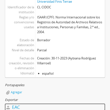
Universidad Finis Terrae
Identificador de la
CL CIDOC
institución
Reglas y/o
ISAAR (CPF). Norma Internacional sobre los
convenciones
Registros de Autoridad de Archivos Relativos
usadas
a Instituciones, Personas y Familias, 2.ª ed.,
2004.
Estado de
Borrador
elaboración
Nivel de detalle
Parcial
Fechas de
Creación: 30-11-2023 (Aybiana Rodríguez
creación, revisión
Villarroel)
o eliminación
Idioma(s)
español
Portapapeles
Agregar
Exportar
EAC