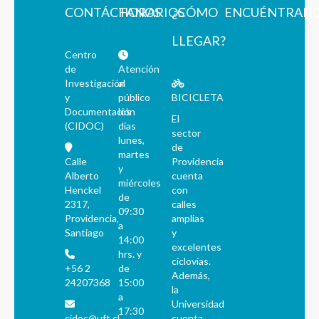
CONTÁCTANOS
HORARIOS
¿CÓMO
ENCUÉNTRAN
LLEGAR?
Centro
de
Atención
Investigación
al
y
público
BICICLETA
Documentación
los
El
(CIDOC)
días
sector
lunes,
de
martes
Calle
Providencia
y
Alberto
cuenta
miércoles
Henckel
con
de
2317,
calles
09:30
Providencia,
amplias
a
Santiago
y
14:00
excelentes
hrs. y
ciclovías.
+56 2
de
Además,
24207368
15:00
la
a
Universidad
17:30
cidoc@uft.cl
cuenta