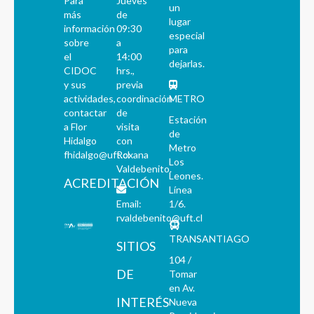
Para
Jueves
un
más
de
lugar
información
09:30
especial
sobre
a
para
el
14:00
dejarlas.
CIDOC
hrs.,
y sus
previa
actividades,
coordinación
METRO
contactar
de
Estación
a Flor
visita
de
Hidalgo
con
Metro
fhidalgo@uft.cl
Roxana
Los
Valdebenito.
Leones.
ACREDITACIÓN
Línea
Email:
1/6.
rvaldebenito@uft.cl
TRANSANTIAGO
SITIOS
104 /
DE
Tomar
en Av.
INTERÉS
Nueva