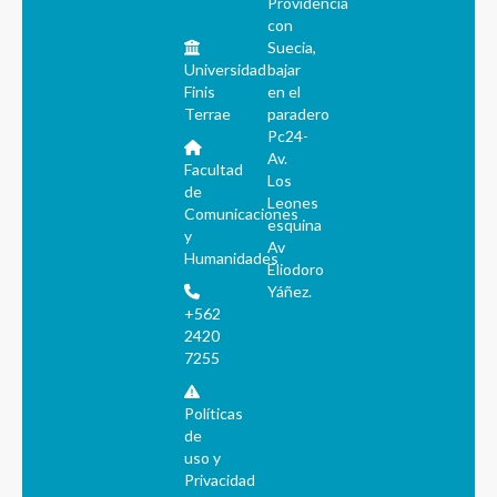
Providencia
con
Suecia,
Universidad
bajar
Finis
en el
Terrae
paradero
Pc24-
Av.
Facultad
Los
de
Leones
Comunicaciones
esquina
y
Av
Humanidades
Eliodoro
Yáñez.
+562
2420
7255
Políticas
de
uso y
Privacidad