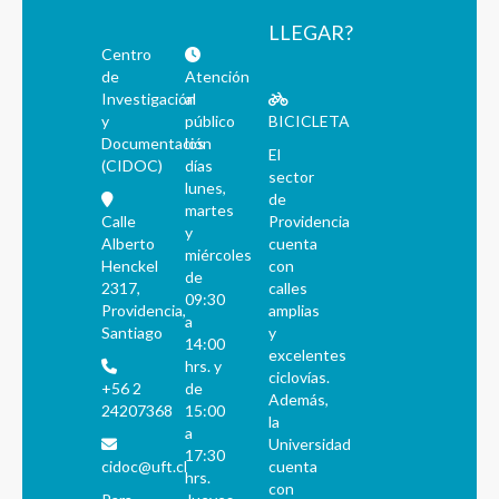
LLEGAR?
Centro
de
Atención
Investigación
al
y
público
BICICLETA
Documentación
los
El
(CIDOC)
días
sector
lunes,
de
martes
Calle
Providencia
y
Alberto
cuenta
miércoles
Henckel
con
de
2317,
calles
09:30
Providencia,
amplias
a
Santiago
y
14:00
excelentes
hrs. y
ciclovías.
+56 2
de
Además,
24207368
15:00
la
a
Universidad
17:30
cidoc@uft.cl
cuenta
hrs.
con