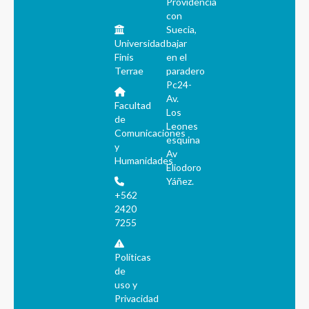
Providencia
con
Suecia,
Universidad
bajar
Finis
en el
Terrae
paradero
Pc24-
Av.
Facultad
Los
de
Leones
Comunicaciones
esquina
y
Av
Humanidades
Eliodoro
Yáñez.
+562
2420
7255
Políticas
de
uso y
Privacidad