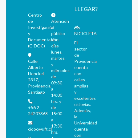
LLEGAR?
Centro
de
Atención
Investigación
al
y
público
BICICLETA
Documentación
los
El
(CIDOC)
días
sector
lunes,
de
martes
Calle
Providencia
y
Alberto
cuenta
miércoles
Henckel
con
de
2317,
calles
09:30
Providencia,
amplias
a
Santiago
y
14:00
excelentes
hrs. y
ciclovías.
+56 2
de
Además,
24207368
15:00
la
a
Universidad
17:30
cidoc@uft.cl
cuenta
hrs.
con