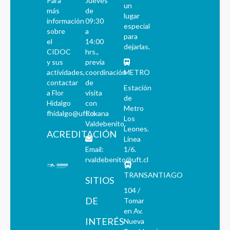
Para
Jueves
un
más
de
lugar
información
09:30
especial
sobre
a
para
el
14:00
dejarlas.
CIDOC
hrs.,
y sus
previa
actividades,
coordinación
METRO
contactar
de
Estación
a Flor
visita
de
Hidalgo
con
Metro
fhidalgo@uft.cl
Roxana
Los
Valdebenito.
Leones.
ACREDITACIÓN
Línea
Email:
1/6.
rvaldebenito@uft.cl
TRANSANTIAGO
SITIOS
104 /
DE
Tomar
en Av.
INTERÉS
Nueva