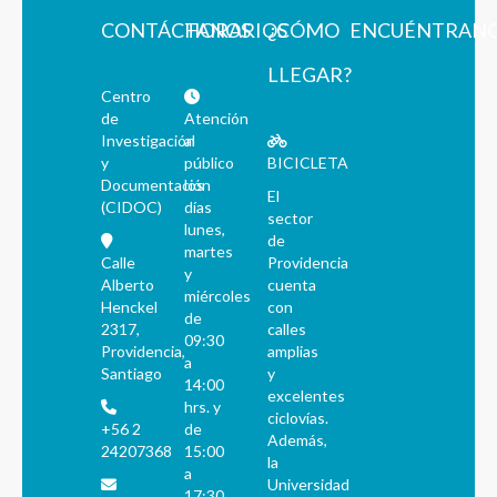
CONTÁCTANOS
HORARIOS
¿CÓMO
ENCUÉNTRAN
LLEGAR?
Centro
de
Atención
Investigación
al
y
público
BICICLETA
Documentación
los
El
(CIDOC)
días
sector
lunes,
de
martes
Calle
Providencia
y
Alberto
cuenta
miércoles
Henckel
con
de
2317,
calles
09:30
Providencia,
amplias
a
Santiago
y
14:00
excelentes
hrs. y
ciclovías.
+56 2
de
Además,
24207368
15:00
la
a
Universidad
17:30