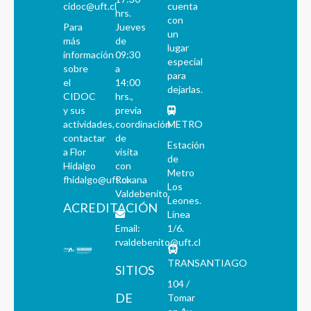
cidoc@uft.cl
cuenta
hrs.
con
Para
Jueves
un
más
de
lugar
información
09:30
especial
sobre
a
para
el
14:00
dejarlas.
CIDOC
hrs.,
y sus
previa
actividades,
coordinación
METRO
contactar
de
Estación
a Flor
visita
de
Hidalgo
con
Metro
fhidalgo@uft.cl
Roxana
Los
Valdebenito.
Leones.
ACREDITACIÓN
Línea
Email:
1/6.
rvaldebenito@uft.cl
TRANSANTIAGO
SITIOS
104 /
DE
Tomar