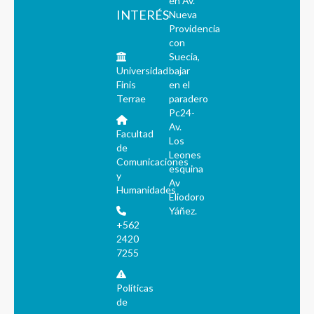
en Av.
INTERÉS
Nueva
Providencia
con
Suecia,
Universidad
bajar
Finis
en el
Terrae
paradero
Pc24-
Av.
Facultad
Los
de
Leones
Comunicaciones
esquina
y
Av
Humanidades
Eliodoro
Yáñez.
+562
2420
7255
Políticas
de